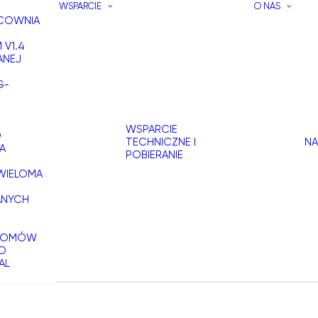
WSPARCIE
O NAS
ACOWNIA
 V1.4
ANEJ
G-
WSPARCIE
O
TECHNICZNE I
NA
A
POBIERANIE
WIELOMA
ANYCH
 DOMÓW
DO
AL