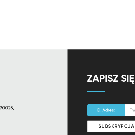
ZAPISZ SI
90025,
El. Adres: