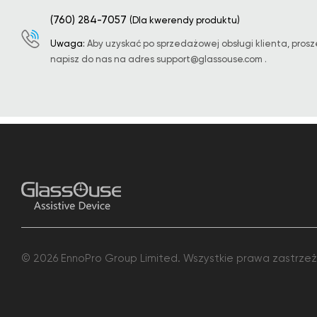
(760) 284-7057
(Dla kwerendy produktu)
Uwaga:
Aby uzyskać po sprzedażowej obsługi klienta, prosz
napisz do nas na adres
support@glassouse.com
.
© 2026 EnnoPro Group Limited. Wszystkie prawa zastrze