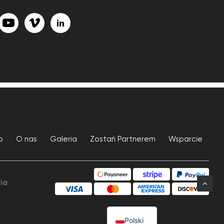
p
O nas
Galeria
Zostań Partnerem
Wsparcie
ia
Polski