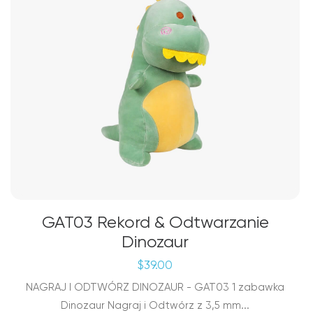
GAT03 Rekord & Odtwarzanie
Dinozaur
$
39.00
NAGRAJ I ODTWÓRZ DINOZAUR - GAT03 1 zabawka
Dinozaur Nagraj i Odtwórz z 3,5 mm...