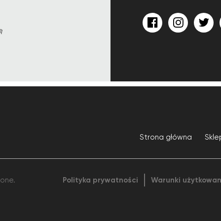
ę
Strona główna
Skle
żone.
Polityka prywatności
Warunki użytkowan