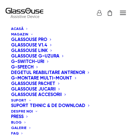
ACASĂ
MAGAZIN
GLASSOUSE PRO
GLASSOUSE V1.4
GLASSOUSE LINK
GLASSOUSE G-UZURA
G-SWITCH-URI
G-SPEECH
Arată tot
GlassOuse Pachet
DEGETUL REABILITARE ANTRENOR
G-MONTARE MULTI-MOUNT
Sortează după cele mai recente
GLASSOUSE PACHET
GLASSOUSE JUCARII
Sortare implicită
GLASSOUSE ACCESORII
Sortează după popularitatea vânzărilor
SUPORT
Sortează după preț: de la mic la mare
SUPORT TEHNIC & DE DOWNLOAD
Sortează după preț: de la mare la mic
DESPRE NOI
PRESS
BLOG
GALERIE
FAQ