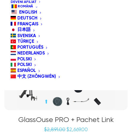
DEVENI AFILIAT
ROMÂNĂ
ENGLISH
REDUCERI!
DEUTSCH
Pachet special
FRANÇAIS
日本語
SVENSKA
TÜRKÇE
PORTUGUÊS
NEDERLANDS
POLSKI
POLSKI
ESPAÑOL
中文 (ZHŌNGWÉN)
GlassOuse PRO + Pachet Link
Prețul
Prețul
$
2,891.00
$
2,669.00