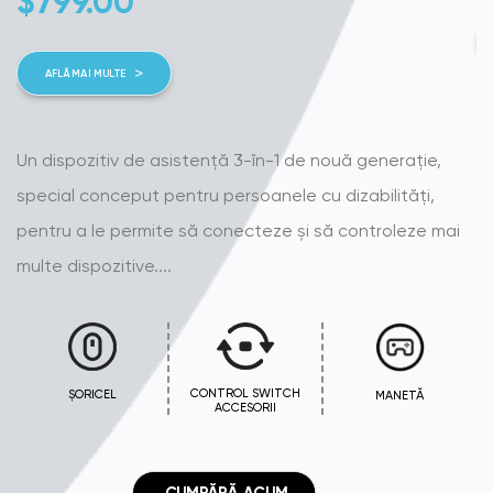
$
799.00
AFLĂ MAI MULTE
G
Un dispozitiv de asistență 3-în-1 de nouă generație,
pe
special conceput pentru persoanele cu dizabilități,
co
pentru a le permite să conecteze și să controleze mai
mo
multe dispozitive....
fă
CONTROL SWITCH
ȘORICEL
MANETĂ
ACCESORII