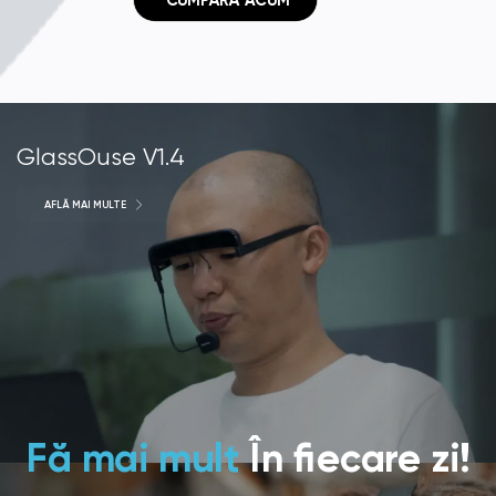
 CUMPĂRĂ ACUM
GlassOuse V1.4
AFLĂ MAI MULTE
Fă mai mult
În fiecare zi!