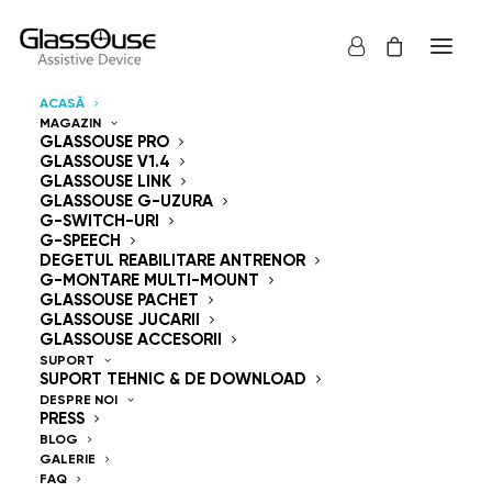
ACASĂ
MAGAZIN
Dispozitive de control
GLASSOUSE PRO
GLASSOUSE V1.4
GLASSOUSE LINK
Mâini libere
GLASSOUSE G-UZURA
G-SWITCH-URI
G-SPEECH
DEGETUL REABILITARE ANTRENOR
G-MONTARE MULTI-MOUNT
GLASSOUSE PACHET
GLASSOUSE JUCARII
GlassOuse — The
GLASSOUSE ACCESORII
SUPORT
SUPORT TEHNIC & DE DOWNLOAD
World's #1 Hands-Free
DESPRE NOI
PRESS
Mouse & Head
BLOG
GALERIE
FAQ