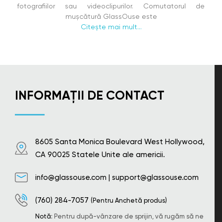
fotografiilor sau videoclipurilor. Comutatorul de
mușcătură GlassOuse este
Citește mai mult...
INFORMAȚII DE CONTACT
8605 Santa Monica Boulevard West Hollywood,
CA 90025 Statele Unite ale americii.
info@glassouse.com
|
support@glassouse.com
(760) 284-7057
(Pentru Anchetă produs)
Notă:
Pentru după-vânzare de sprijin, vă rugăm să ne