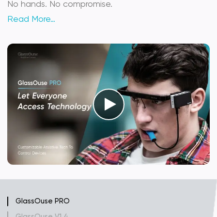
No hands. No compromise.
Read More…
GlassOuse PRO
GlassOuse V1.4