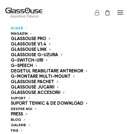
ACASĂ
MAGAZIN
Dispozitive de control
GLASSOUSE PRO
GLASSOUSE V1.4
GLASSOUSE LINK
Mâini libere
GLASSOUSE G-UZURA
G-SWITCH-URI
G-SPEECH
DEGETUL REABILITARE ANTRENOR
G-MONTARE MULTI-MOUNT
GLASSOUSE PACHET
GLASSOUSE JUCARII
GlassOuse — The
GLASSOUSE ACCESORII
SUPORT
SUPORT TEHNIC & DE DOWNLOAD
World's #1 Hands-Free
DESPRE NOI
PRESS
Mouse & Head
BLOG
GALERIE
FAQ