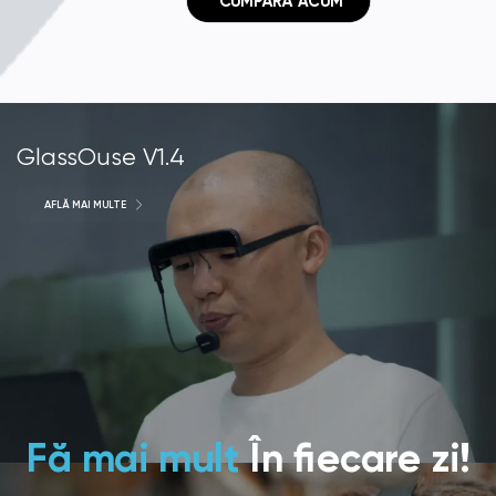
 CUMPĂRĂ ACUM
GlassOuse V1.4
AFLĂ MAI MULTE
Fă mai mult
În fiecare zi!