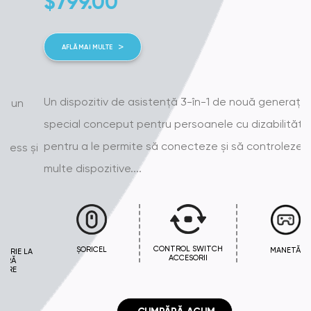
$
799.00
AFLĂ MAI MULTE
Un dispozitiv de asistență 3-în-1 de nouă generație,
special conceput pentru persoanele cu dizabilități,
pentru a le permite să conecteze și să controleze mai
și
multe dispozitive....
CONTROL SWITCH
ȘORICEL
MANETĂ
ACCESORII