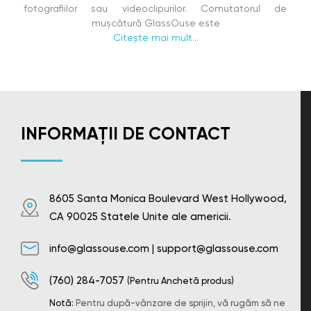
fotografiilor sau videoclipurilor. Comutatorul de
mușcătură GlassOuse este
Citește mai mult...
INFORMAȚII DE CONTACT
8605 Santa Monica Boulevard West Hollywood,
CA 90025 Statele Unite ale americii.
info@glassouse.com
|
support@glassouse.com
(760) 284-7057
(Pentru Anchetă produs)
Notă:
Pentru după-vânzare de sprijin, vă rugăm să ne