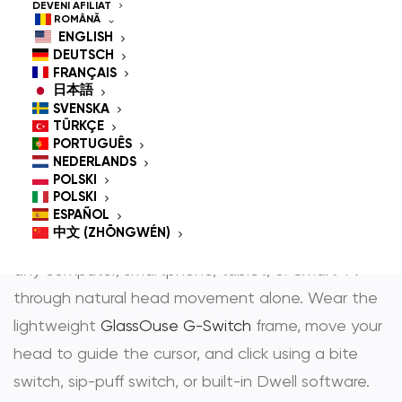
Controlled Mouse for
DEVENI AFILIAT
ROMÂNĂ
People With
ENGLISH
DEUTSCH
Disabilities
FRANÇAIS
日本語
SVENSKA
TÜRKÇE
PORTUGUÊS
GlassOuse is the most trusted
hands-free mouse
NEDERLANDS
POLSKI
și
head controlled mouse
— award-winning
POLSKI
assistive technology that gives people with
ESPAÑOL
中文 (ZHŌNGWÉN)
physical disabilities full, independent control over
any computer, smartphone, tablet, or Smart TV
through natural head movement alone. Wear the
lightweight
GlassOuse G-Switch
frame, move your
head to guide the cursor, and click using a bite
switch, sip-puff switch, or built-in Dwell software.