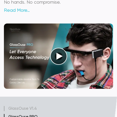
No hands. No compromise.
Read More…
GlassOuse V1.4
GlassOuse PRO