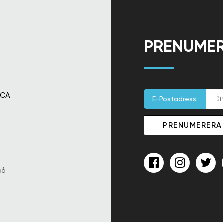
PRENUMER
 CA
E-Postadress:
på