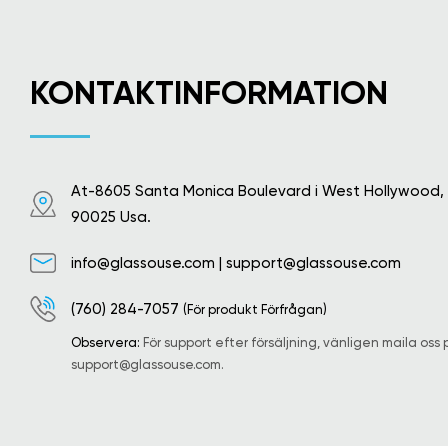
KONTAKTINFORMATION
At-8605 Santa Monica Boulevard i West Hollywood,
90025 Usa.
info@glassouse.com
|
support@glassouse.com
(760) 284-7057
(För produkt Förfrågan)
Observera:
För support efter försäljning, vänligen maila oss 
support@glassouse.com
.