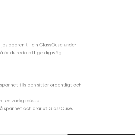
jeslagaren till din GlassOuse under
så är du redo att ge dig iväg.
pännet tills den sitter ordentligt och
m en vanlig mössa.
på spännet och drar ut GlassOuse.