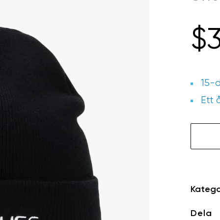
$
15-d
Ett 
GW04
G-
Beanie
Hat
mängd
Katego
Dela