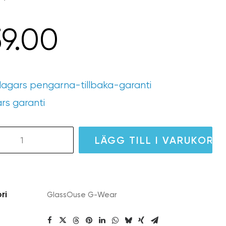
39.00
agars pengarna-tillbaka-garanti
års garanti
LÄGG TILL I VARUKORG
ri
GlassOuse G-Wear