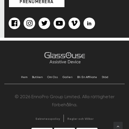
Hem
Butiken
Om Oss
Galleri
Bli En Affiliate
Stöd
© 2026 EnnoPro Group Limited. Alla rättigheter
förbehållna.
Sekretesspolicy
Regler och Villkor