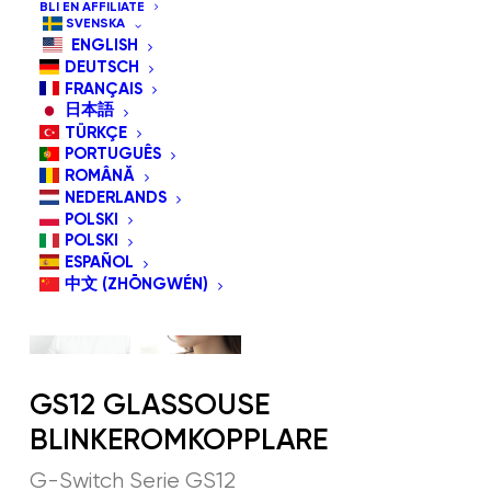
BLI EN AFFILIATE
SVENSKA
ENGLISH
DEUTSCH
FRANÇAIS
日本語
TÜRKÇE
PORTUGUÊS
ROMÂNĂ
NEDERLANDS
POLSKI
POLSKI
ESPAÑOL
中文 (ZHŌNGWÉN)
GS12 GLASSOUSE
BLINKEROMKOPPLARE
G-Switch Serie GS12