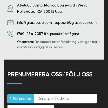
At-8605 Santa Monica Boulevard i West
Hollywood, CA 90025 Usa.
info@glassouse.com
|
support@glassouse.com
(760) 284-7057
(För produkt Förfrågan)
Observera:
För support efter försäljning, vänligen maila
oss på
support@glassouse.com
.
PRENUMERERA OSS/FÖLJ OSS
E-Postadress: