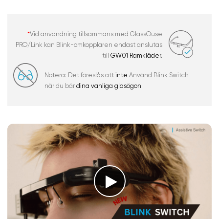
*
Vid användning tillsammans med GlassOuse
PRO/Link kan Blink-omkopplaren endast anslutas
till
GW01 Ramkläder.
Notera: Det föreslås att
inte
Använd Blink Switch
när du bär
dina vanliga glasögon.