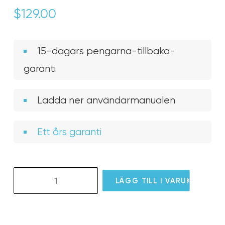
$
129.00
15-dagars pengarna-tillbaka-
garanti
Ladda ner användarmanualen
Ett års garanti
GS12
LÄGG TILL I VARUKORG
GlassOuse
Blink
Switch