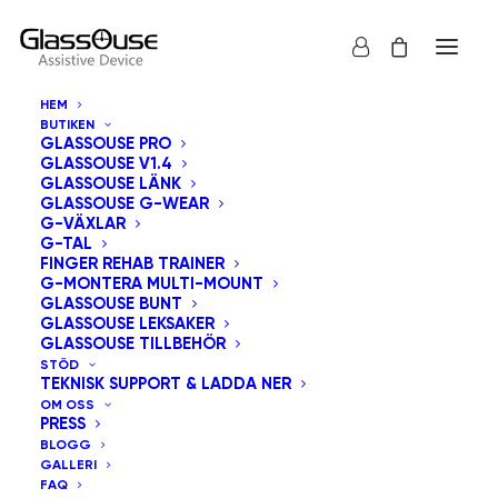
HEM
BUTIKEN
GLASSOUSE PRO
GLASSOUSE V1.4
KONTAKTA OSS
GLASSOUSE LÄNK
GLASSOUSE G-WEAR
G-VÄXLAR
G-TAL
FINGER REHAB TRAINER
G-MONTERA MULTI-MOUNT
GLASSOUSE BUNT
GLASSOUSE LEKSAKER
GLASSOUSE TILLBEHÖR
STÖD
TEKNISK SUPPORT & LADDA NER
OM OSS
PRESS
VÄLJ HUR DU VILL KONTAKTA
BLOGG
GALLERI
OSS
FAQ