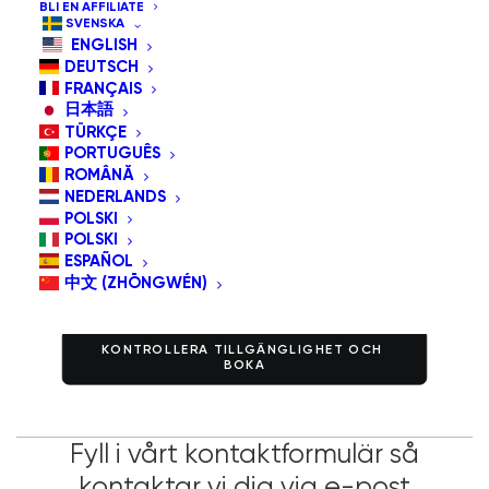
BLI EN AFFILIATE
SVENSKA
ENGLISH
DEUTSCH
FRANÇAIS
日本語
TÜRKÇE
PORTUGUÊS
Boka ett möte med oss via
ROMÂNĂ
videosamtal
NEDERLANDS
POLSKI
POLSKI
ESPAÑOL
中文 (ZHŌNGWÉN)
KONTROLLERA TILLGÄNGLIGHET OCH 
BOKA
Fyll i vårt kontaktformulär så
kontaktar vi dig via e-post