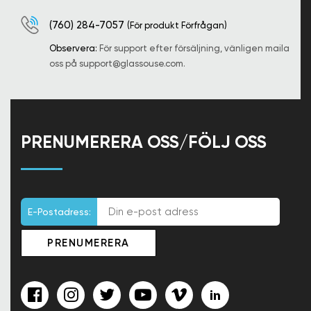
(760) 284-7057
(För produkt Förfrågan)
Observera:
För support efter försäljning, vänligen maila
oss på
support@glassouse.com
.
PRENUMERERA OSS/FÖLJ OSS
E-Postadress: