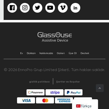
Ev
Dükkan
hakkımızda
Galeri
Üye Ol
Destek
© 2026 EnnoPro Grup Limited Şirketi. Tüm hakları saklıdır.
gizlilik politikası
Şartlar ve Koşullar
Türkçe