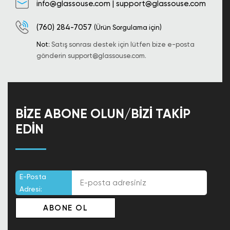
info@glassouse.com
|
support@glassouse.com
(760) 284-7057
(Ürün Sorgulama için)
Not:
Satış sonrası destek için lütfen bize e-posta
gönderin
support@glassouse.com
.
BIZE ABONE OLUN/BIZI TAKIP
EDIN
E-Posta
Adresi: