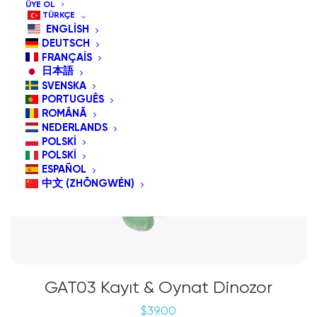
ÜYE OL
TÜRKÇE
ENGLISH
DEUTSCH
FRANÇAIS
日本語
SVENSKA
PORTUGUÊS
ROMÂNĂ
NEDERLANDS
POLSKI
POLSKI
ESPAÑOL
中文 (ZHŌNGWÉN)
GAT03 Kayıt & Oynat Dinozor
$
39.00