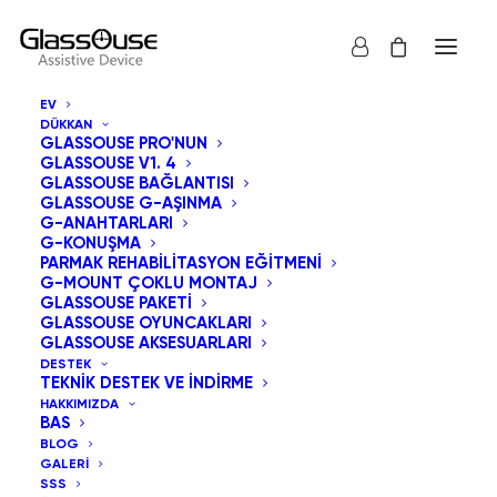
EV
DÜKKAN
GLASSOUSE PRO'NUN
GLASSOUSE V1. 4
GLASSOUSE BAĞLANTISI
GLASSOUSE G-AŞINMA
G-ANAHTARLARI
G-KONUŞMA
Hepsi göster
GlassOuse Oyuncakları
PARMAK REHABILITASYON EĞITMENI
G-MOUNT ÇOKLU MONTAJ
Varsayılan Sıralama
GLASSOUSE PAKETI
GLASSOUSE OYUNCAKLARI
En çok satılana göre sırala
GLASSOUSE AKSESUARLARI
En yeniye göre sırala
DESTEK
Fiyata göre sırala: Düşükten yükseğe
TEKNIK DESTEK VE İNDIRME
Fiyata göre sırala: Yüksekten düşüğe
HAKKIMIZDA
BAS
BLOG
GALERI
SSS