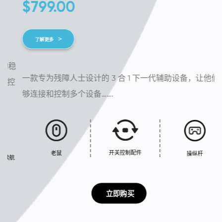
$
799.00
了解更多
稳
一款专为残障人士设计的 3 合 1 下一代辅助设备，让他们能
控
够连接和控制多个设备…….
开关控制配件
老鼠
操纵杆
航
 立即购买