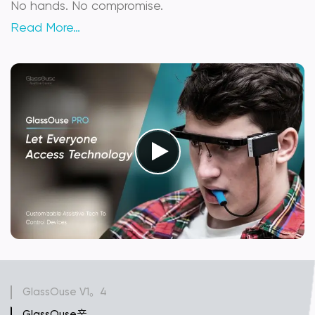
No hands. No compromise.
Read More…
GlassOuse V1。4
GlassOuse亲