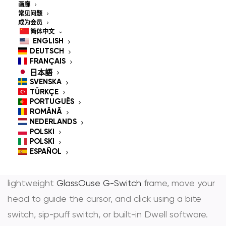
Controlled Mouse for
画廊
常见问题
People With
成为会员
简体中文
Disabilities
ENGLISH
DEUTSCH
FRANÇAIS
日本語
SVENSKA
GlassOuse is the most trusted
hands-free mouse
TÜRKÇE
PORTUGUÊS
和
head controlled mouse
— award-winning
ROMÂNĂ
assistive technology that gives people with
NEDERLANDS
POLSKI
physical disabilities full, independent control over
POLSKI
any computer, smartphone, tablet, or Smart TV
ESPAÑOL
through natural head movement alone. Wear the
lightweight
GlassOuse G-Switch
frame, move your
head to guide the cursor, and click using a bite
switch, sip-puff switch, or built-in Dwell software.