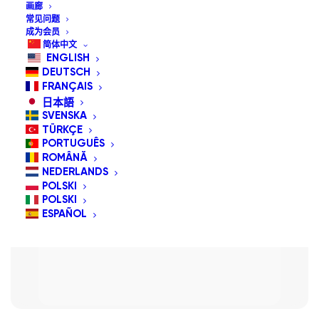
画廊
常见问题
成为会员
简体中文
ENGLISH
DEUTSCH
FRANÇAIS
日本語
SVENSKA
TÜRKÇE
PORTUGUÊS
ROMÂNĂ
NEDERLANDS
POLSKI
POLSKI
ESPAÑOL