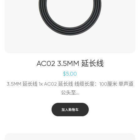
品
页
面
上
选
择
这
些
选
AC02 3.5MM 延长线
项
$
5.00
3.5MM 延长线 1x AC02 延长线 线缆长度：100厘米 单声道
公头至…
加入购物车