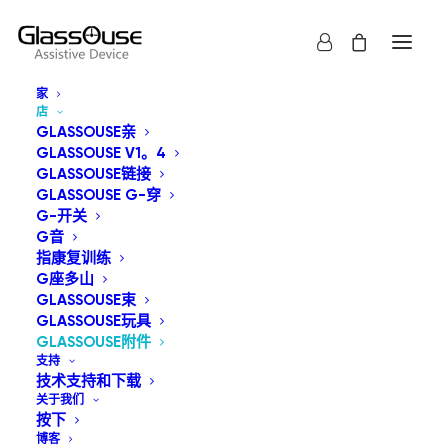
家
店
GLASSOUSE亲
GLASSOUSE V1。4
GLASSOUSE链接
我们提供一系列配件，可与 GlassOuse 辅助设备和自适应
GLASSOUSE G-穿
G-开关
开关无缝集成，从而提升无障碍功能和用户体验。.
G音
指康复训练
G座多山
显示全部
GlassOuse附件
GLASSOUSE束
GLASSOUSE玩具
默认产品排序
GLASSOUSE附件
按受关注度排序
支持
按最新内容排序
技术支持和下载
按价格从低到高
关于我们
按价格从高到低
按下
博客