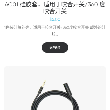
AC01 硅胶套，适用于咬合开关/360 度
咬合开关
$
5.00
1件装硅胶外壳，适用于咬合开关/360度咬合开关 额外的硅
胶…
本
选择选项
产
品
有
多
种
变
体。
可
在
产