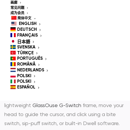
Controlled Mouse for
画廊
常见问题
People With
成为会员
简体中文
Disabilities
ENGLISH
DEUTSCH
FRANÇAIS
日本語
SVENSKA
GlassOuse is the most trusted
hands-free mouse
TÜRKÇE
PORTUGUÊS
和
head controlled mouse
— award-winning
ROMÂNĂ
assistive technology that gives people with
NEDERLANDS
POLSKI
physical disabilities full, independent control over
POLSKI
any computer, smartphone, tablet, or Smart TV
ESPAÑOL
through natural head movement alone. Wear the
lightweight
GlassOuse G-Switch
frame, move your
head to guide the cursor, and click using a bite
switch, sip-puff switch, or built-in Dwell software.