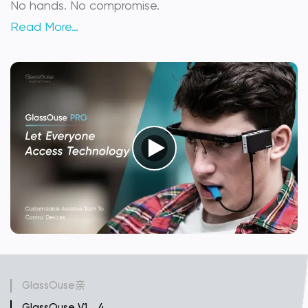
No hands. No compromise.
Read More…
GlassOuse亲
GlassOuse V1。4