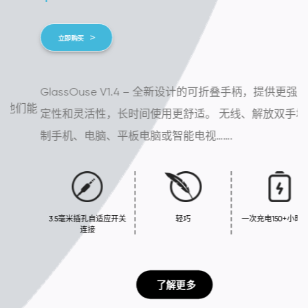
立即购买
GlassOuse V1.4 – 全新设计的可折叠手柄，提供更强的稳
能
定性和灵活性，长时间使用更舒适。 无线、解放双手地控
制手机、电脑、平板电脑或智能电视…….
3.5毫米插孔自适应开关
轻巧
一次充电150+小时续航
连接
 了解更多