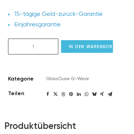
15-tägige Geld-zurück-Garantie
Einjahresgarantie
GW07
IN DEN WARENKORB
G-
Eyeglass
Silicone
Cover
Kategorie
GlassOuse G-Wear
Menge
Teilen
Produktübersicht