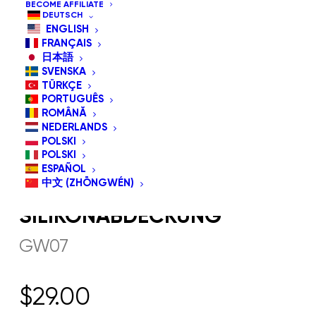
BECOME AFFILIATE
DEUTSCH
ENGLISH
FRANÇAIS
日本語
SVENSKA
TÜRKÇE
PORTUGUÊS
ROMÂNĂ
NEDERLANDS
POLSKI
POLSKI
ESPAÑOL
中文 (ZHŌNGWÉN)
GW07 G-BRILLENGLAS-
SILIKONABDECKUNG
GW07
$
29.00