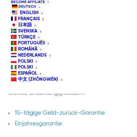
BECOME AFFILIATE
DEUTSCH
ENGLISH
FRANÇAIS
日本語
SVENSKA
TÜRKÇE
PORTUGUÊS
ROMÂNĂ
NEDERLANDS
POLSKI
POLSKI
ESPAÑOL
GLASSOUSE LINK
中文 (ZHŌNGWÉN)
Geräte unabhängig steuern
15-tägige Geld-zurück-Garantie
Einjahresgarantie