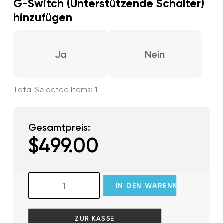
G-Switch (Unterstützende Schalter)
hinzufügen
Ja
Nein
1
Gesamtpreis:
$
499.00
GlassOuse
IN DEN WARENKORB
Link
Menge
ZUR KASSE