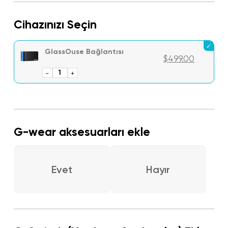
Cihazınızı Seçin
GlassOuse Bağlantısı
$
499.00
-
GlassOuse
+
Link
adet
G-wear aksesuarları ekle
Evet
Hayır