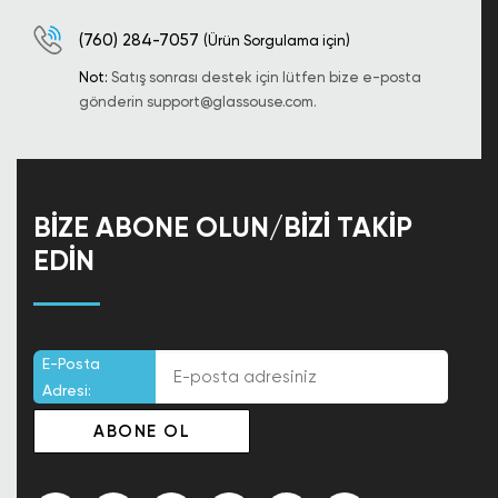
(760) 284-7057
(Ürün Sorgulama için)
Not:
Satış sonrası destek için lütfen bize e-posta
gönderin
support@glassouse.com
.
BIZE ABONE OLUN/BIZI TAKIP
EDIN
E-Posta
Adresi: