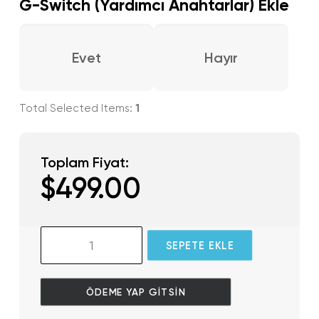
G-Switch (Yardımcı Anahtarlar) Ekle
Evet
Hayır
1
Toplam Fiyat:
$
499.00
GlassOuse
SEPETE EKLE
Link
adet
ÖDEME YAP GITSIN