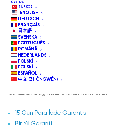
ÜYE OL
TÜRKÇE
ENGLISH
DEUTSCH
FRANÇAIS
日本語
SVENSKA
PORTUGUÊS
ROMÂNĂ
NEDERLANDS
POLSKI
POLSKI
ESPAÑOL
GLASSOUSE BAĞLANTISI
中文 (ZHŌNGWÉN)
Cihazları Bağımsız Olarak Kontrol Et
15 Gün Para İade Garantisi
Bir Yıl Garanti