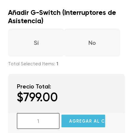
Añadir G-Switch (Interruptores de
Asistencia)
Sí
No
1
Precio Total:
$
799.00
GlassOuse
AGREGAR AL CARRITO
PRO
cantidad