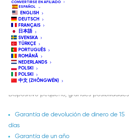
CONVERTIRSE EN AFILIADO
ESPAÑOL
ENGLISH
DEUTSCH
FRANÇAIS
日本語
SVENSKA
TÜRKÇE
PORTUGUÊS
ROMÂNĂ
NEDERLANDS
POLSKI
POLSKI
GLASSOUSE PRO
中文 (ZHŌNGWÉN)
Dispositivo pequeño, grandes posibilidades
Garantía de devolución de dinero de 15
días
Garantía de un año