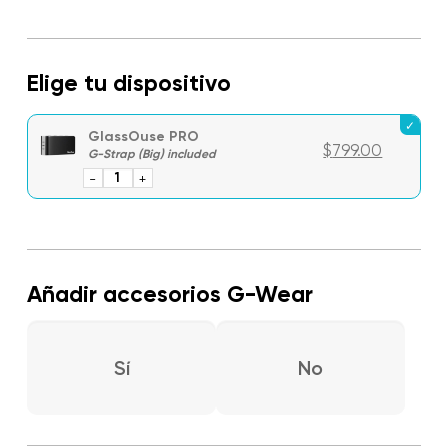
Elige tu dispositivo
GlassOuse PRO
$
799.00
-
GlassOuse
+
PRO
cantidad
Añadir accesorios G-Wear
Sí
No