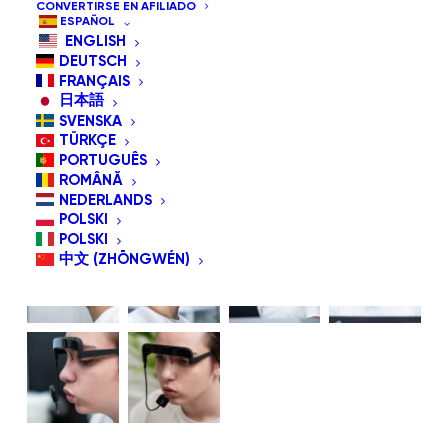
CONVERTIRSE EN AFILIADO
ESPAÑOL
ENGLISH
DEUTSCH
FRANÇAIS
日本語
SVENSKA
TÜRKÇE
PORTUGUÊS
ROMÂNĂ
NEDERLANDS
POLSKI
POLSKI
中文 (ZHŌNGWÉN)