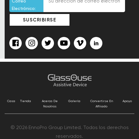
Correo
Electrónico:
Casa
Tienda
Acerca De
Galería
Convertirse En
Apoyo
Nosotros
Afiliado
© 2026 EnnoPro Group Limited. Todos los derechos
reservados.