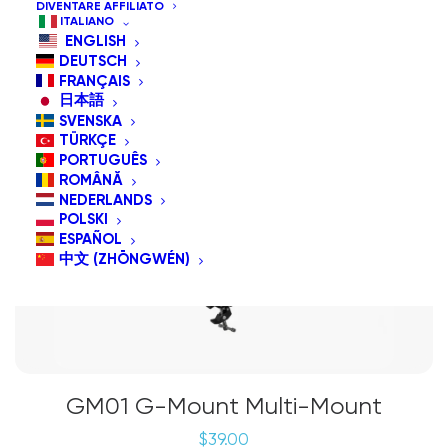
DIVENTARE AFFILIATO
ITALIANO
ENGLISH
DEUTSCH
FRANÇAIS
日本語
SVENSKA
TÜRKÇE
PORTUGUÊS
ROMÂNĂ
NEDERLANDS
POLSKI
ESPAÑOL
中文 (ZHŌNGWÉN)
GM01 G-Mount Multi-Mount
$
39.00