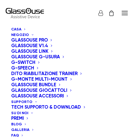
CASA
NEGOZIO
GLASSOUSE PRO
GLASSOUSE V1.4
GLASSOUSE LINK
GLASSOUSE G-USURA
G-SWITCH
G-SPEECH
Mostra tutto
Serie GM
DITO RIABILITAZIONE TRAINER
G-MONTE MULTI-MOUNT
Ordinamento predefinito
GLASSOUSE BUNDLE
GLASSOUSE GIOCATTOLI
Popolarità
GLASSOUSE ACCESSORI
Ordina in base al più recente
SUPPORTO
Prezzo: dal più economico
TECH SUPPORTO & DOWNLOAD
Prezzo: dal più caro
SU DI NOI
PREMI
BLOG
GALLERIA
FAQ