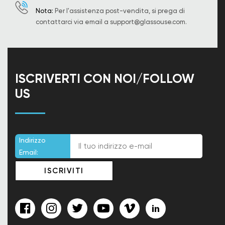
Nota:
Per l'assistenza post-vendita, si prega di
contattarci via email a
support@glassouse.com
.
ISCRIVERTI CON NOI/FOLLOW
US
Indirizzo
Email: