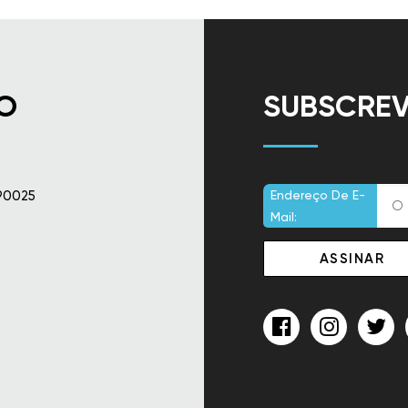
O
SUBSCREV
90025
Endereço De E-
Mail: