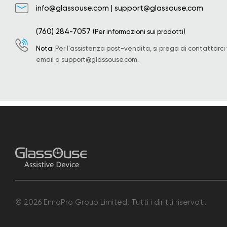
info@glassouse.com
|
support@glassouse.com
(760) 284-7057
(Per informazioni sui prodotti)
Nota:
Per l'assistenza post-vendita, si prega di contattarci 
email a
support@glassouse.com
.
© 2026 EnnoPro Group Limited. Tutti i diritti riservati.