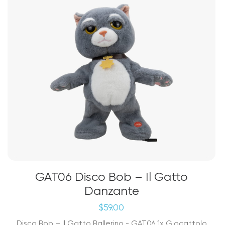
GAT06 Disco Bob – Il Gatto
Danzante
$
59.00
Disco Bob – Il Gatto Ballerino - GAT06 1x Giocattolo