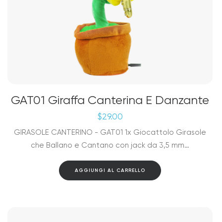
GAT01 Giraffa Canterina E Danzante
$
29.00
GIRASOLE CANTERINO - GAT01 1x Giocattolo Girasole
che Ballano e Cantano con jack da 3,5 mm…
AGGIUNGI AL CARRELLO