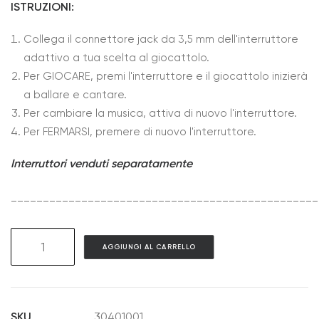
ISTRUZIONI:
Collega il connettore jack da 3,5 mm dell'interruttore
adattivo a tua scelta al giocattolo.
Per GIOCARE, premi l'interruttore e il giocattolo inizierà
a ballare e cantare.
Per cambiare la musica, attiva di nuovo l'interruttore.
Per FERMARSI, premere di nuovo l'interruttore.
Interruttori venduti separatamente
________________________________________________
GAT01
AGGIUNGI AL CARRELLO
Sing
&
Dance
Sunflower
SKU
30401001