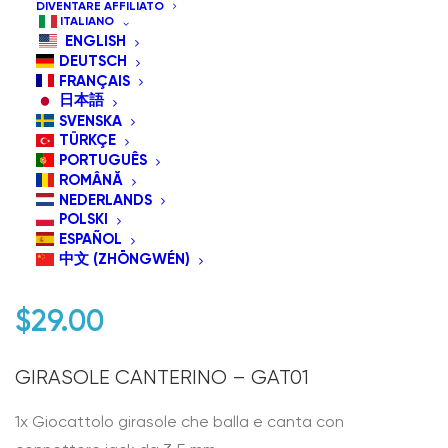
DIVENTARE AFFILIATO
ITALIANO
ENGLISH
DEUTSCH
FRANÇAIS
日本語
SVENSKA
TÜRKÇE
PORTUGUÊS
ROMÂNĂ
NEDERLANDS
GAT01 Giraffa Canterina
POLSKI
ESPAÑOL
e Danzante
中文 (ZHŌNGWÉN)
$
29.00
GIRASOLE CANTERINO – GAT01
1x Giocattolo girasole che balla e canta con