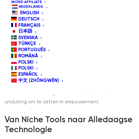
WORD AFFILIATE
NEDERLANDS
ENGLISH
DEUTSCH
FRANÇAIS
日本語
SVENSKA
In de huidige hyperverbonden wereld is technologie
TÜRKÇE
meer dan een gemak; het is een toegangspoort tot
PORTUGUÊS
ROMÂNĂ
communicatie, onderwijs, werk en entertainment. Maar
POLSKI
voor miljoenen mensen met lichamelijke beperkingen
POLSKI
ESPAÑOL
vormen traditionele apparaten zoals toetsenborden,
中文 (ZHŌNGWÉN)
muizen of aanraakschermen eerder barrières dan
kansen. Hier komt
hulpmiddelen
stap binnen, om
uitsluiting om te zetten in empowerment.
Van Niche Tools naar Alledaagse
Technologie