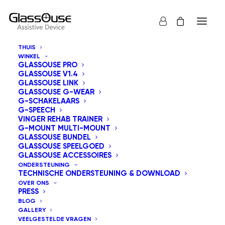
THUIS
WINKEL
GLASSOUSE PRO
GLASSOUSE V1.4
GLASSOUSE LINK
Voorbij
GLASSOUSE G-WEAR
G-SCHAKELAARS
G-SPEECH
Toegankelijkheid:
VINGER REHAB TRAINER
G-MOUNT MULTI-MOUNT
Hoe Hulpmiddelen
GLASSOUSE BUNDEL
GLASSOUSE SPEELGOED
het Dagelijks Leven
GLASSOUSE ACCESSOIRES
ONDERSTEUNING
TECHNISCHE ONDERSTEUNING & DOWNLOAD
in 2025
OVER ONS
PRESS
Herdefiniëren
BLOG
GALLERY
VEELGESTELDE VRAGEN
30 APRIL 2026
|
IN
ONGECATEGORISEERD
|
BIJ
BEHEERDER