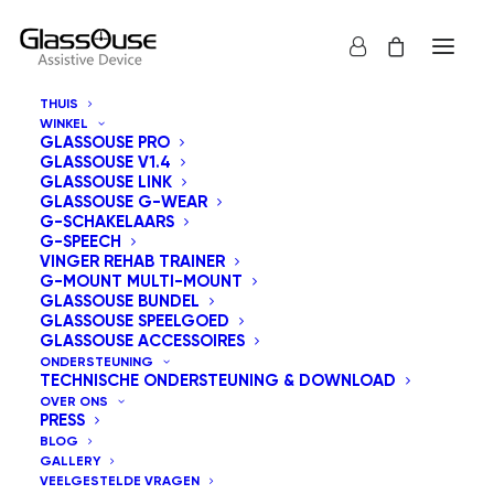
THUIS
WINKEL
GLASSOUSE PRO
GLASSOUSE V1.4
GLASSOUSE LINK
Empowerende
GLASSOUSE G-WEAR
G-SCHAKELAARS
G-SPEECH
Onafhankelijkheid:
VINGER REHAB TRAINER
G-MOUNT MULTI-MOUNT
Het Evoluerende
GLASSOUSE BUNDEL
GLASSOUSE SPEELGOED
Landschap van
GLASSOUSE ACCESSOIRES
ONDERSTEUNING
TECHNISCHE ONDERSTEUNING & DOWNLOAD
Hulpmiddelen
OVER ONS
PRESS
Technologie in 2025
BLOG
GALLERY
VEELGESTELDE VRAGEN
30 APRIL 2026
|
IN
ONGECATEGORISEERD
|
BIJ
BEHEERDER