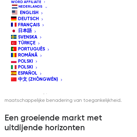
WORD AFFILIATE
NEDERLANDS
ENGLISH
DEUTSCH
FRANÇAIS
日本語
SVENSKA
Naarmate we 2025 doorkruisen, ondergaat de sector
TÜRKÇE
van ondersteunende technologie (OT) een ingrijpende
PORTUGUÊS
ROMÂNĂ
transformatie, gedreven door demografische
POLSKI
verschuivingen, technologische innovaties en een
POLSKI
ESPAÑOL
groeiende focus op inclusiviteit. Deze evolutie
中文 (ZHŌNGWÉN)
verbetert niet alleen de levenskwaliteit van mensen
met een handicap, maar hervormt ook de bredere
maatschappelijke benadering van toegankelijkheid.
Een groeiende markt met
uitdijende horizonten