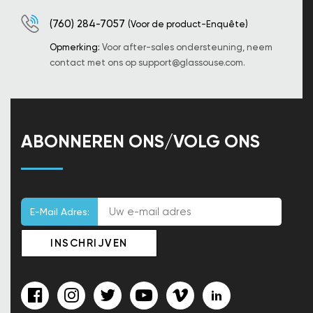
(760) 284-7057
(Voor de product-Enquête)
Opmerking:
Voor after-sales ondersteuning, neem
contact met ons op
support@glassouse.com
.
ABONNEREN ONS/VOLG ONS
E-Mail Adres: