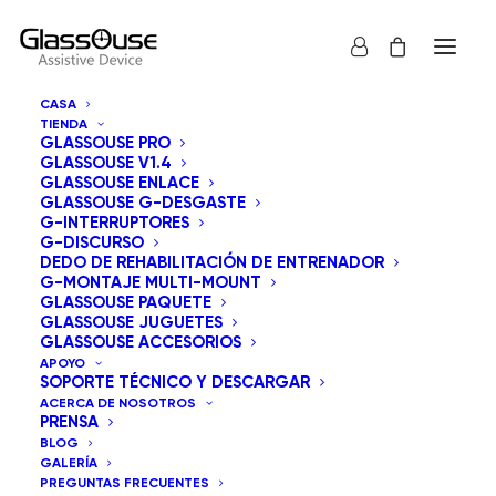
CASA
TIENDA
GLASSOUSE PRO
GLASSOUSE V1.4
GLASSOUSE ENLACE
GLASSOUSE G-DESGASTE
Empoderando la
G-INTERRUPTORES
G-DISCURSO
Independencia: El
DEDO DE REHABILITACIÓN DE ENTRENADOR
G-MONTAJE MULTI-MOUNT
GLASSOUSE PAQUETE
Paisaje Evolutivo de
GLASSOUSE JUGUETES
GLASSOUSE ACCESORIOS
la Tecnología
APOYO
SOPORTE TÉCNICO Y DESCARGAR
Asistencial en 2025
ACERCA DE NOSOTROS
PRENSA
BLOG
GALERÍA
30 DE ABRIL DE 2026
|
EN
SIN CATEGORÍA
|
POR
ADMINISTRADOR
PREGUNTAS FRECUENTES