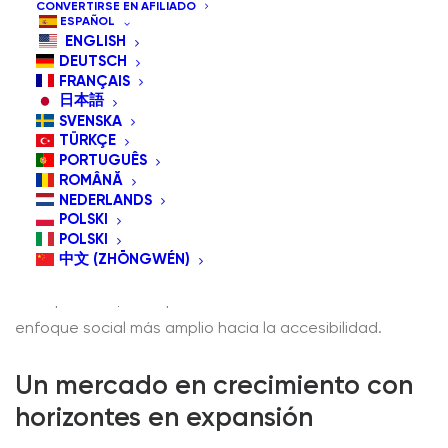
CONVERTIRSE EN AFILIADO
ESPAÑOL
ENGLISH
DEUTSCH
FRANÇAIS
日本語
SVENSKA
A medida que avanzamos en 2025, la industria de la
TÜRKÇE
tecnología de asistencia (TA) está experimentando una
PORTUGUÊS
ROMÂNĂ
transformación significativa, impulsada por cambios
NEDERLANDS
demográficos, innovaciones tecnológicas y un énfasis
POLSKI
POLSKI
creciente en la inclusión. Esta evolución no solo está
中文 (ZHŌNGWÉN)
mejorando la calidad de vida de las personas con
discapacidad, sino que también está remodelando el
enfoque social más amplio hacia la accesibilidad.
Un mercado en crecimiento con
horizontes en expansión