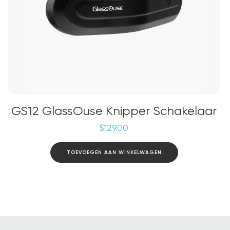
GS12 GlassOuse Knipper Schakelaar
$
129.00
TOEVOEGEN AAN WINKELWAGEN