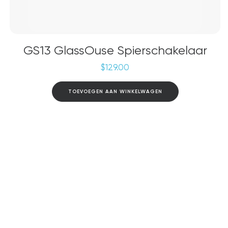
GS13 GlassOuse Spierschakelaar
$
129.00
TOEVOEGEN AAN WINKELWAGEN