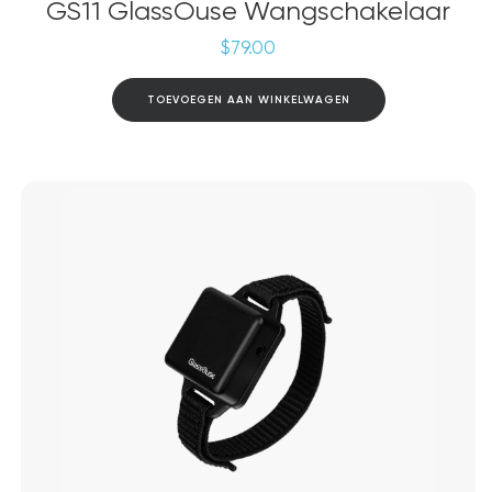
GS11 GlassOuse Wangschakelaar
$
79.00
TOEVOEGEN AAN WINKELWAGEN