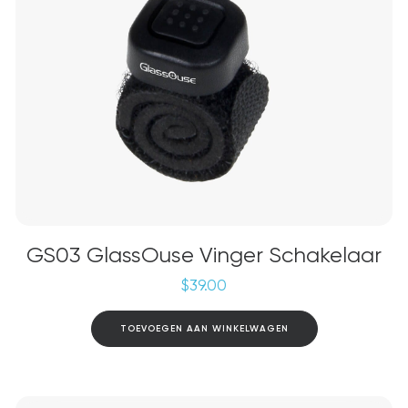
GS03 GlassOuse Vinger Schakelaar
$
39.00
TOEVOEGEN AAN WINKELWAGEN