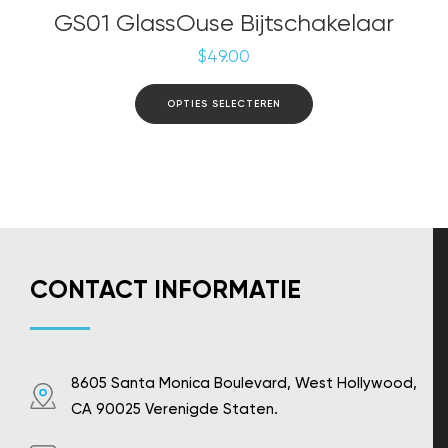
GS01 GlassOuse Bijtschakelaar
$
49.00
Dit
OPTIES SELECTEREN
product
heeft
meerdere
variaties.
Deze
optie
kan
gekozen
worden
op
CONTACT INFORMATIE
de
productpagina
8605 Santa Monica Boulevard, West Hollywood,
CA 90025 Verenigde Staten.