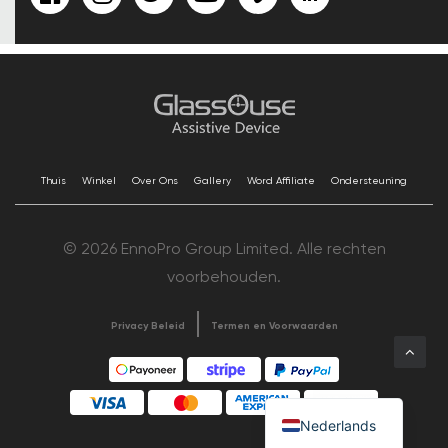
Thuis
Winkel
Over Ons
Gallery
Word Affiliate
Ondersteuning
© 2026 EnnoPro Group Limited. Alle rechten
voorbehouden.
Privacy Beleid
Termen en Voorwaarden
Nederlands