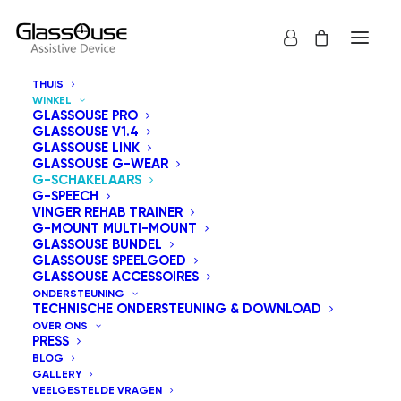
THUIS
WINKEL
GLASSOUSE PRO
GLASSOUSE V1.4
GLASSOUSE LINK
GLASSOUSE G-WEAR
Ontdek de nieuwste adaptieve schakelaars van
G-SCHAKELAARS
G-SPEECH
GlassOuse uit de G-Switch-serie. Deze collectie omvat
VINGER REHAB TRAINER
de Bite Switch, Puff Switch, Finger Switch, Foot Switch,
G-MOUNT MULTI-MOUNT
GLASSOUSE BUNDEL
Press Switch, Pillow Switch, Touch Switch, Proximity
GLASSOUSE SPEELGOED
Switch, 360 Bite Switch, Cheek Switch, Blink Switch en
GLASSOUSE ACCESSOIRES
ONDERSTEUNING
de innovatieve Muscle Switch. Elke schakelaar is
TECHNISCHE ONDERSTEUNING & DOWNLOAD
voorzien van een 3,5 mm-aansluiting, waardoor hij
OVER ONS
PRESS
compatibel is met diverse hulpmiddelen.
BLOG
GALLERY
VEELGESTELDE VRAGEN