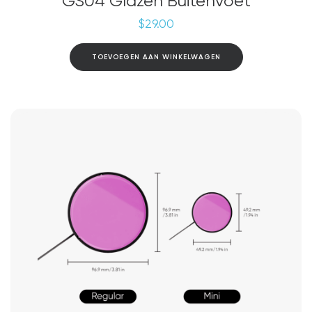
GS04 Glazen Buitenvoet
$
29.00
TOEVOEGEN AAN WINKELWAGEN