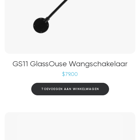
GS11 GlassOuse Wangschakelaar
$
79.00
TOEVOEGEN AAN WINKELWAGEN