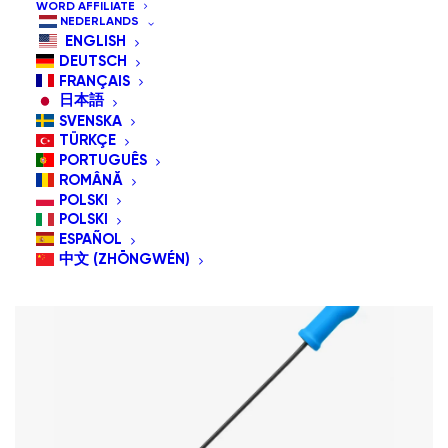
Toon alles
G-Schakelaars
WORD AFFILIATE
NEDERLANDS
Standaard sortering
ENGLISH
DEUTSCH
Sorteer op populariteit
FRANÇAIS
Sorteren op nieuwste
日本語
Sorteer op prijs: laag naar hoog
SVENSKA
Sorteer op prijs: hoog naar laag
TÜRKÇE
PORTUGUÊS
ROMÂNĂ
POLSKI
POLSKI
ESPAÑOL
中文 (ZHŌNGWÉN)
New