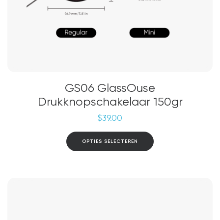
GS06 GlassOuse
Drukknopschakelaar 150gr
$
39.00
Dit
OPTIES SELECTEREN
product
heeft
meerdere
variaties.
Deze
optie
kan
gekozen
worden