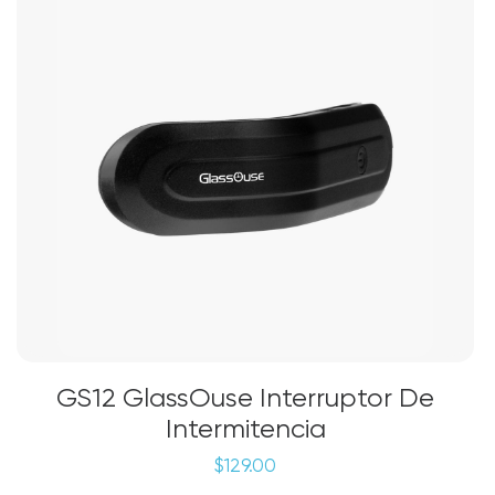
opciones
se
pueden
elegir
en
la
página
de
producto
GS12 GlassOuse Interruptor De
Intermitencia
$
129.00