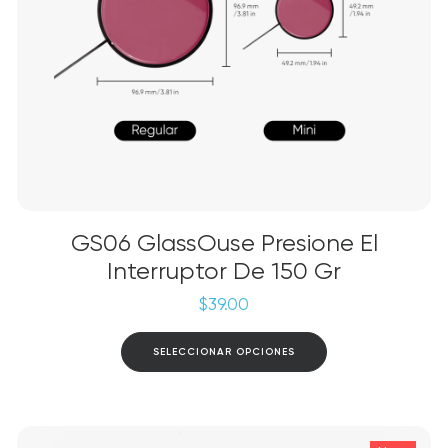
GS06 GlassOuse Presione El
Interruptor De 150 Gr
$
39.00
Este
SELECCIONAR OPCIONES
producto
tiene
múltiples
variantes.
Las