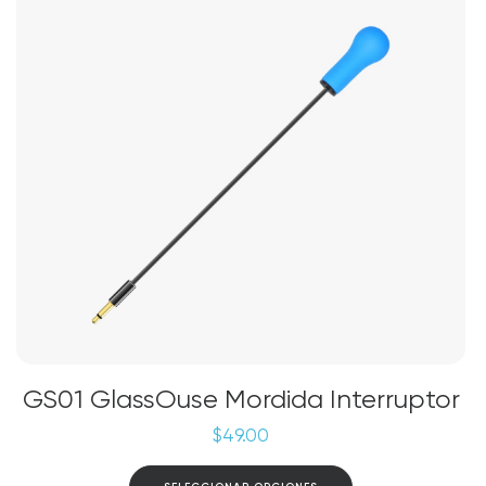
GS01 GlassOuse Mordida Interruptor
$
49.00
Este