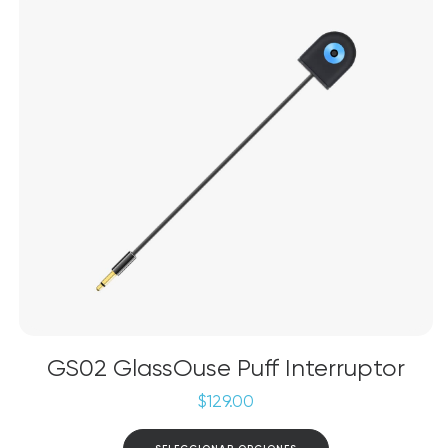
GS02 GlassOuse Puff Interruptor
$
129.00
Este