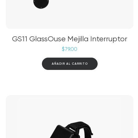
GS11 GlassOuse Mejilla Interruptor
$
79.00
AÑADIR AL CARRITO