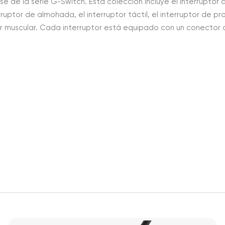
de la serie G-Switch. Esta colección incluye el interruptor de
erruptor de almohada, el interruptor táctil, el interruptor de p
ptor muscular. Cada interruptor está equipado con un conector