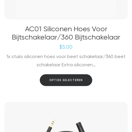
AC01 Siliconen Hoes Voor
Bijtschakelaar/360 Bijtschakelaar
$
5.00
1x stuks siliconen hoes voor beet schakelaar/360 beet
schakelaar Extra siliconen…
Dit
OPTIES SELECTEREN
product
heeft
meerdere
variaties.
Deze
optie
kan
gekozen
worden