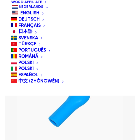
WORD AFFILIATE
Sorteren op nieuwste
NEDERLANDS
Sorteer op prijs: laag naar hoog
ENGLISH
Sorteer op prijs: hoog naar laag
DEUTSCH
FRANÇAIS
日本語
SVENSKA
TÜRKÇE
PORTUGUÊS
ROMÂNĂ
POLSKI
POLSKI
ESPAÑOL
中文 (ZHŌNGWÉN)