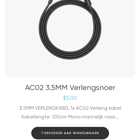
op
de
productpagina
AC02 3.5MM Verlengsnoer
$
5.00
3.5MM VERLENGKABEL 1x AC02 Verleng kabel
Kabellengte: 100cm Mono mannelijk naar...
TOEVOEGEN AAN WINKELWAGEN