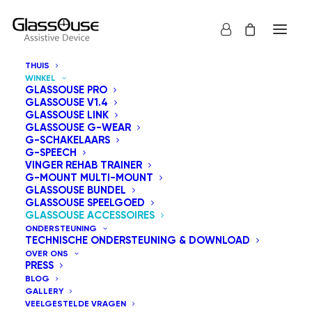
THUIS
WINKEL
GLASSOUSE PRO
GLASSOUSE V1.4
GLASSOUSE LINK
GLASSOUSE G-WEAR
Wij bieden een assortiment accessoires aan die
G-SCHAKELAARS
G-SPEECH
naadloos kunnen worden geïntegreerd met de
VINGER REHAB TRAINER
hulpmiddelen en aangepaste schakelaars van
G-MOUNT MULTI-MOUNT
GLASSOUSE BUNDEL
GlassOuse, om de toegankelijkheid en
GLASSOUSE SPEELGOED
gebruikerservaring te verbeteren.
GLASSOUSE ACCESSOIRES
ONDERSTEUNING
TECHNISCHE ONDERSTEUNING & DOWNLOAD
Toon alles
GlassOuse Accessoires
OVER ONS
PRESS
BLOG
Sorteer op populariteit
GALLERY
VEELGESTELDE VRAGEN
Standaard sortering