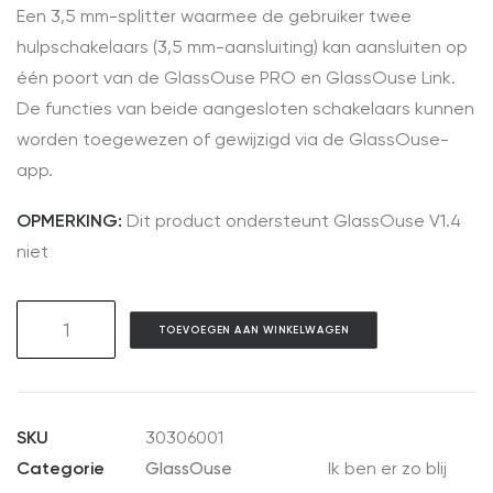
Een 3,5 mm-splitter waarmee de gebruiker twee
hulpschakelaars (3,5 mm-aansluiting) kan aansluiten op
één poort van de GlassOuse PRO en GlassOuse Link.
De functies van beide aangesloten schakelaars kunnen
worden toegewezen of gewijzigd via de GlassOuse-
app.
OPMERKING:
Dit product ondersteunt GlassOuse V1.4
niet
AC06
TOEVOEGEN AAN WINKELWAGEN
3.5mm
Jack
Y-
Splitter
SKU
30306001
aantal
Categorie
GlassOuse
Ik ben er zo blij