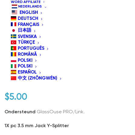
WORD AFFILIATE
NEDERLANDS
ENGLISH
DEUTSCH
FRANÇAIS
日本語
SVENSKA
TÜRKÇE
PORTUGUÊS
ROMÂNĂ
POLSKI
AC06 3.5mm Jack Y-
POLSKI
ESPAÑOL
Splitter
中文 (ZHŌNGWÉN)
$
5.00
Ondersteund
GlassOuse PRO/Link.
1X pc 3.5 mm Jack Y-Splitter