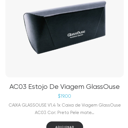
AC03 Estojo De Viagem GlassOuse
$
19.00
CAIXA GLASSOUSE V1.4 1x Caixa de Viagem GlassOuse
AC03 Cor: Preto Pele mate…
ADICIONAR