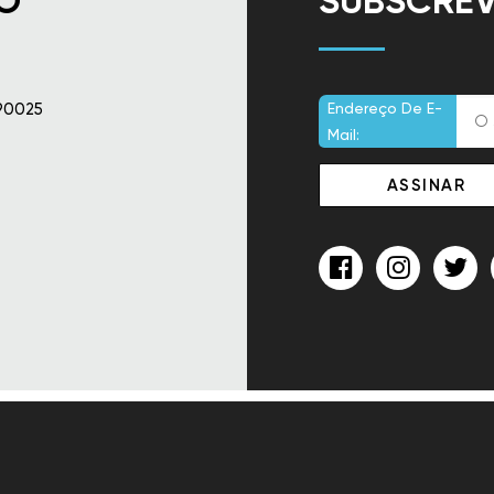
O
SUBSCREV
90025
Endereço De E-
Mail: