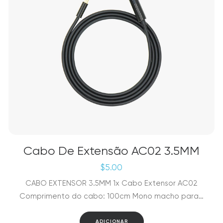
Cabo De Extensão AC02 3.5MM
$
5.00
CABO EXTENSOR 3.5MM 1x Cabo Extensor AC02
Comprimento do cabo: 100cm Mono macho para…
ADICIONAR