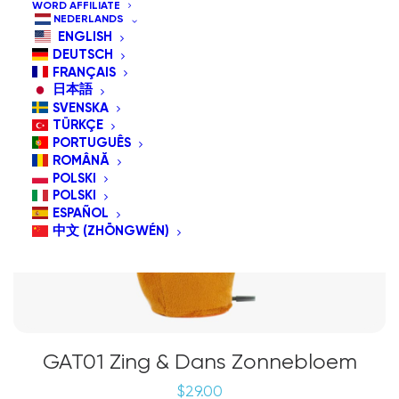
WORD AFFILIATE
NEDERLANDS
ENGLISH
DEUTSCH
FRANÇAIS
日本語
SVENSKA
TÜRKÇE
PORTUGUÊS
ROMÂNĂ
POLSKI
POLSKI
ESPAÑOL
中文 (ZHŌNGWÉN)
GAT01 Zing & Dans Zonnebloem
$
29.00