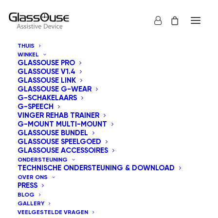
THUIS
WINKEL
GLASSOUSE PRO
GLASSOUSE V1.4
GLASSOUSE LINK
GLASSOUSE G-WEAR
G-SCHAKELAARS
G-SPEECH
Toon alles
GlassOuse Speelgoed
VINGER REHAB TRAINER
G-MOUNT MULTI-MOUNT
Sorteer op prijs: laag naar hoog
GLASSOUSE BUNDEL
GLASSOUSE SPEELGOED
Standaard sortering
GLASSOUSE ACCESSOIRES
Sorteer op populariteit
ONDERSTEUNING
Sorteren op nieuwste
TECHNISCHE ONDERSTEUNING & DOWNLOAD
Sorteer op prijs: hoog naar laag
OVER ONS
PRESS
BLOG
GALLERY
VEELGESTELDE VRAGEN