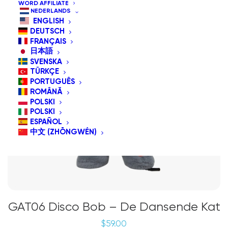
WORD AFFILIATE
NEDERLANDS
ENGLISH
DEUTSCH
FRANÇAIS
日本語
SVENSKA
TÜRKÇE
PORTUGUÊS
ROMÂNĂ
POLSKI
POLSKI
ESPAÑOL
中文 (ZHŌNGWÉN)
GAT06 Disco Bob – De Dansende Kat
$
59.00