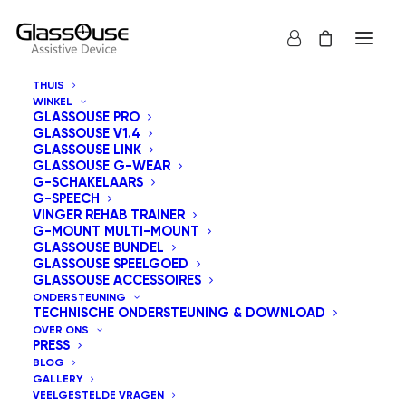
THUIS
WINKEL
GLASSOUSE PRO
GLASSOUSE V1.4
GLASSOUSE LINK
GLASSOUSE G-WEAR
G-SCHAKELAARS
G-SPEECH
Toon alles
GlassOuse Speelgoed
VINGER REHAB TRAINER
G-MOUNT MULTI-MOUNT
Sorteer op prijs: hoog naar laag
GLASSOUSE BUNDEL
GLASSOUSE SPEELGOED
Standaard sortering
GLASSOUSE ACCESSOIRES
Sorteer op populariteit
ONDERSTEUNING
Sorteren op nieuwste
TECHNISCHE ONDERSTEUNING & DOWNLOAD
Sorteer op prijs: laag naar hoog
OVER ONS
PRESS
BLOG
GALLERY
VEELGESTELDE VRAGEN