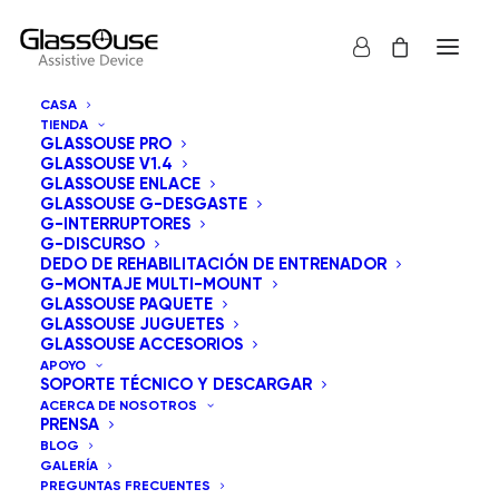
CASA
TIENDA
GLASSOUSE PRO
GLASSOUSE V1.4
GLASSOUSE ENLACE
GLASSOUSE G-DESGASTE
G-INTERRUPTORES
G-DISCURSO
Mostrar todos los
GlassOuse Juguetes
DEDO DE REHABILITACIÓN DE ENTRENADOR
G-MONTAJE MULTI-MOUNT
Ordenar por precio: bajo a alto
GLASSOUSE PAQUETE
GLASSOUSE JUGUETES
Orden predeterminado
GLASSOUSE ACCESORIOS
Ordenar por popularidad
APOYO
Ordenar por los últimos
SOPORTE TÉCNICO Y DESCARGAR
Ordenar por precio: alto a bajo
ACERCA DE NOSOTROS
PRENSA
BLOG
GALERÍA
PREGUNTAS FRECUENTES