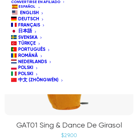
CONVERTIRSE EN AFILIADO
ESPAÑOL
ENGLISH
DEUTSCH
FRANÇAIS
日本語
SVENSKA
TÜRKÇE
PORTUGUÊS
ROMÂNĂ
NEDERLANDS
POLSKI
POLSKI
中文 (ZHŌNGWÉN)
GAT01 Sing & Dance De Girasol
$
29.00