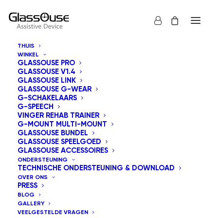
THUIS
WINKEL
GLASSOUSE PRO
GLASSOUSE V1.4
GLASSOUSE LINK
GLASSOUSE G-WEAR
G-SCHAKELAARS
G-SPEECH
Toon alles
GlassOuse Speelgoed
VINGER REHAB TRAINER
G-MOUNT MULTI-MOUNT
Standaard sortering
GLASSOUSE BUNDEL
GLASSOUSE SPEELGOED
Sorteer op populariteit
GLASSOUSE ACCESSOIRES
Sorteren op nieuwste
ONDERSTEUNING
Sorteer op prijs: laag naar hoog
TECHNISCHE ONDERSTEUNING & DOWNLOAD
Sorteer op prijs: hoog naar laag
OVER ONS
PRESS
BLOG
GALLERY
VEELGESTELDE VRAGEN