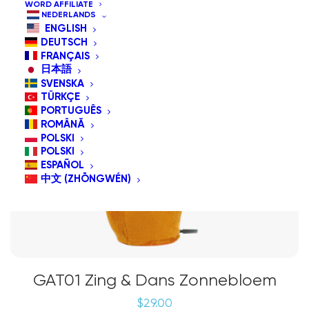
WORD AFFILIATE
NEDERLANDS
ENGLISH
DEUTSCH
FRANÇAIS
日本語
SVENSKA
TÜRKÇE
PORTUGUÊS
ROMÂNĂ
POLSKI
POLSKI
ESPAÑOL
中文 (ZHŌNGWÉN)
GAT01 Zing & Dans Zonnebloem
$
29.00