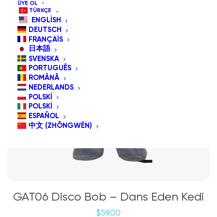
ÜYE OL
TÜRKÇE
ENGLISH
DEUTSCH
FRANÇAIS
日本語
SVENSKA
PORTUGUÊS
ROMÂNĂ
NEDERLANDS
POLSKI
POLSKI
ESPAÑOL
中文 (ZHŌNGWÉN)
GAT06 Disco Bob – Dans Eden Kedi
$
59.00