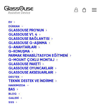
EV
DÜKKAN
GLASSOUSE PRO'NUN
GLASSOUSE V1. 4
GLASSOUSE BAĞLANTISI
GLASSOUSE G-AŞINMA
G-ANAHTARLARI
G-KONUŞMA
Hepsi göster
GlassOuse Oyuncakları
PARMAK REHABILITASYON EĞITMENI
G-MOUNT ÇOKLU MONTAJ
Fiyata göre sırala: Yüksekten düşüğe
GLASSOUSE PAKETI
GLASSOUSE OYUNCAKLARI
Varsayılan Sıralama
GLASSOUSE AKSESUARLARI
En çok satılana göre sırala
DESTEK
En yeniye göre sırala
TEKNIK DESTEK VE İNDIRME
Fiyata göre sırala: Düşükten yükseğe
HAKKIMIZDA
BAS
BLOG
GALERI
SSS