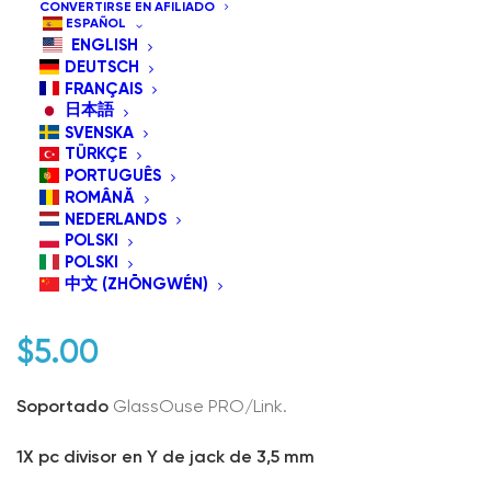
CONVERTIRSE EN AFILIADO
ESPAÑOL
ENGLISH
DEUTSCH
FRANÇAIS
日本語
SVENSKA
TÜRKÇE
PORTUGUÊS
ROMÂNĂ
NEDERLANDS
AC06 Jack de 3,5 mm Y-
POLSKI
POLSKI
Splitter
中文 (ZHŌNGWÉN)
$
5.00
Soportado
GlassOuse PRO/Link.
1X pc divisor en Y de jack de 3,5 mm