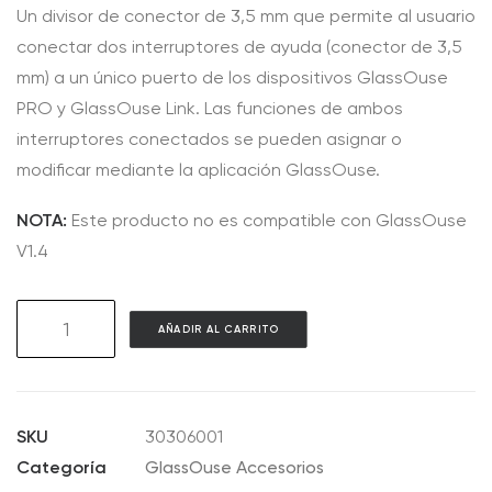
Un divisor de conector de 3,5 mm que permite al usuario
conectar dos interruptores de ayuda (conector de 3,5
mm) a un único puerto de los dispositivos GlassOuse
PRO y GlassOuse Link. Las funciones de ambos
interruptores conectados se pueden asignar o
modificar mediante la aplicación GlassOuse.
NOTA:
Este producto no es compatible con GlassOuse
V1.4
AC06
AÑADIR AL CARRITO
3.5mm
Jack
Y-
Splitter
SKU
30306001
cantidad
Categoría
GlassOuse Accesorios