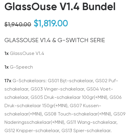
GlassOuse V1.4 Bundel
Oorspronkelijke
Huidige
$
1,819.00
$
1,940.00
prijs
prijs
GLASSOUSE V1.4 & G-SWITCH SERIE
was:
is:
$1,940.00.
$1,819.00.
1x
GlassOuse V1.4
1x
G-Speech
17x
G-Schakelaars: GS01 Bijt-schakelaar, GS02 Puf-
schakelaar, GS03 Vinger-schakelaar, GS04 Voet-
schakelaar, GS05 Druk-schakelaar 100gr(+MINI), GS06
Druk-schakelaar 150gr(+MINI), GS07 Kussen-
schakelaar(+MINI), GS08 Touch-schakelaar(+MINI), GS09
Naderingsschakelaar(+MINI), GS11 Wang-schakelaar,
GS12 Knipper-schakelaar, GS13 Spier-schakelaar.