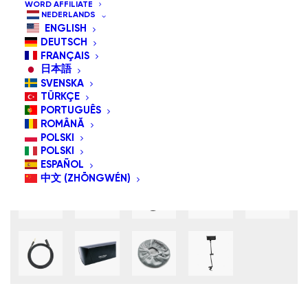
WORD AFFILIATE
NEDERLANDS
ENGLISH
DEUTSCH
FRANÇAIS
日本語
SVENSKA
TÜRKÇE
PORTUGUÊS
ROMÂNĂ
POLSKI
POLSKI
ESPAÑOL
中文 (ZHŌNGWÉN)