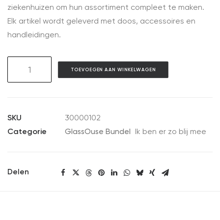
ziekenhuizen om hun assortiment compleet te maken.
Elk artikel wordt geleverd met doos, accessoires en
handleidingen.
GlassOuse
TOEVOEGEN AAN WINKELWAGEN
V1.4
Bundle
aantal
SKU
30000102
Categorie
GlassOuse Bundel
Ik ben er zo blij mee
Delen