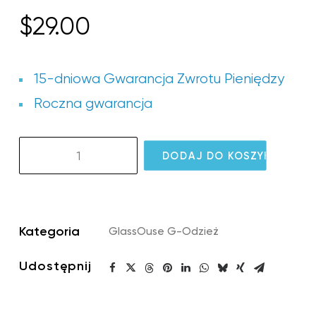
$
29.00
15-dniowa Gwarancja Zwrotu Pieniędzy
Roczna gwarancja
ilość
DODAJ DO KOSZYKA
GW05
G-
Strap
Small
Kategoria
GlassOuse G-Odzież
Udostępnij