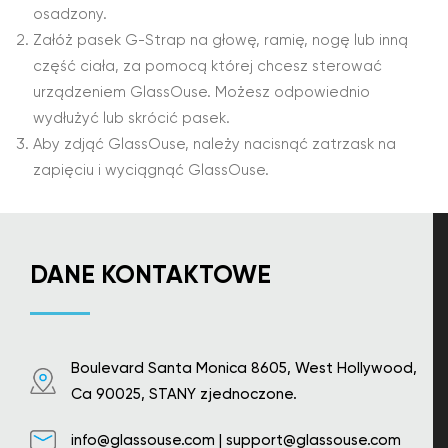
osadzony.
Załóż pasek G-Strap na głowę, ramię, nogę lub inną
część ciała, za pomocą której chcesz sterować
urządzeniem GlassOuse. Możesz odpowiednio
wydłużyć lub skrócić pasek.
Aby zdjąć GlassOuse, należy nacisnąć zatrzask na
zapięciu i wyciągnąć GlassOuse.
DANE KONTAKTOWE
Boulevard Santa Monica 8605, West Hollywood,
Ca 90025, STANY zjednoczone.
info@glassouse.com
|
support@glassouse.com