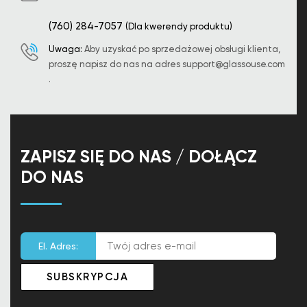
(760) 284-7057
(Dla kwerendy produktu)
Uwaga:
Aby uzyskać po sprzedażowej obsługi klienta,
proszę napisz do nas na adres
support@glassouse.com
.
ZAPISZ SIĘ DO NAS / DOŁĄCZ
DO NAS
El. Adres: