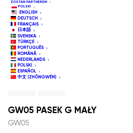
ZOSTAŃ PARTNEREM
POLSKI
ENGLISH
DEUTSCH
FRANÇAIS
日本語
SVENSKA
TÜRKÇE
PORTUGUÊS
ROMÂNĂ
NEDERLANDS
POLSKI
ESPAÑOL
中文 (ZHŌNGWÉN)
GW05 PASEK G MAŁY
GW05