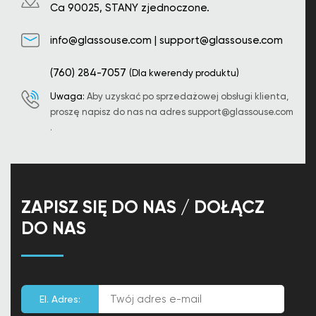
Ca 90025, STANY zjednoczone.
info@glassouse.com
|
support@glassouse.com
(760) 284-7057
(Dla kwerendy produktu)
Uwaga:
Aby uzyskać po sprzedażowej obsługi klienta,
proszę napisz do nas na adres
support@glassouse.com
.
ZAPISZ SIĘ DO NAS / DOŁĄCZ
DO NAS
El. Adres: