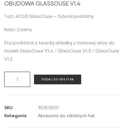
OBUDOWA GLASSOUSE V1.4
1 szt. AC03 GlassOuse – futerał podróżny
Kolor: Czarny
Etui podróżne z twardą okładką z matowej skóry do
modeli GlassOuse V1.4 / GlassOuse V1.3 / GlassOuse
V1.2
ilość
DODAJ DO KOSZYKA
AC03
GlassOuse
Travel
Case
SKU
30303001
Kategoria
Akcesoria do szklanych hal