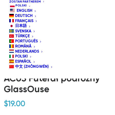
ZOSTAŃ PARTNEREM
POLSKI
ENGLISH
DEUTSCH
FRANÇAIS
日本語
SVENSKA
TÜRKÇE
PORTUGUÊS
ROMÂNĂ
NEDERLANDS
POLSKI
ESPAÑOL
中文 (ZHŌNGWÉN)
AC03 Futerał podróżny
GlassOuse
$
19.00