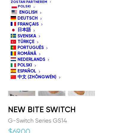
ZOSTAŃ PARTNEREM
POLSKI
ENGLISH
DEUTSCH
FRANÇAIS
日本語
SVENSKA
TÜRKÇE
PORTUGUÊS
ROMÂNĂ
NEDERLANDS
POLSKI
ESPAÑOL
中文 (ZHŌNGWÉN)
NEW BITE SWITCH
G-Switch Series GS14
$
69.00