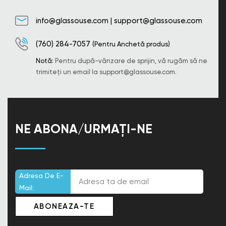
info@glassouse.com
|
support@glassouse.com
(760) 284-7057
(Pentru Anchetă produs)
Notă:
Pentru după-vânzare de sprijin, vă rugăm să ne
trimiteți un email la
support@glassouse.com
.
NE ABONA/URMAȚI-NE
Adresa De E-
Mail: