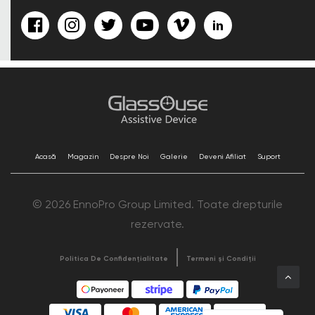
Acasă
Magazin
Despre Noi
Galerie
Deveni Afiliat
Suport
© 2026 EnnoPro Group Limited. Toate drepturile
rezervate.
Politica De Confidențialitate
Termeni și Condiții