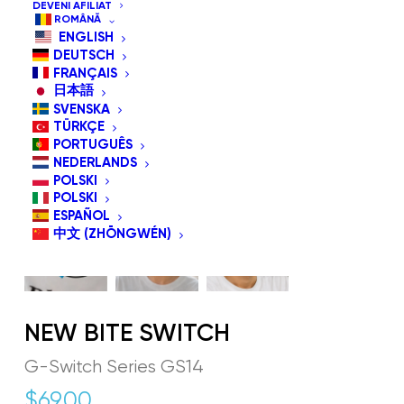
DEVENI AFILIAT
ROMÂNĂ
ENGLISH
DEUTSCH
FRANÇAIS
日本語
SVENSKA
TÜRKÇE
PORTUGUÊS
NEDERLANDS
POLSKI
POLSKI
ESPAÑOL
中文 (ZHŌNGWÉN)
NEW BITE SWITCH
G-Switch Series GS14
$
69.00