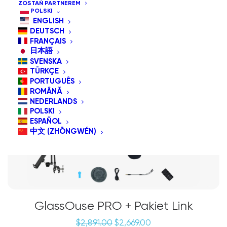
ZOSTAŃ PARTNEREM
POLSKI
ENGLISH
PROMOCJA!
DEUTSCH
Pakiet Specjalny
FRANÇAIS
日本語
SVENSKA
TÜRKÇE
PORTUGUÊS
ROMÂNĂ
NEDERLANDS
POLSKI
ESPAÑOL
中文 (ZHŌNGWÉN)
GlassOuse PRO + Pakiet Link
Pierwotna
Aktualna
$
2,891.00
$
2,669.00