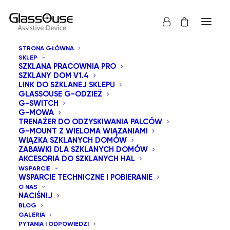
STRONA GŁÓWNA
SKLEP
SZKLANA PRACOWNIA PRO
SZKLANY DOM V1.4
LINK DO SZKLANEJ SKLEPU
GLASSOUSE G-ODZIEŻ
G-SWITCH
G-MOWA
Pokaż wszystko
Wiązka szklanych domów
TRENAŻER DO ODZYSKIWANIA PALCÓW
G-MOUNT Z WIELOMA WIĄZANIAMI
Sortuj od najnowszych
WIĄZKA SZKLANYCH DOMÓW
ZABAWKI DLA SZKLANYCH DOMÓW
Domyślne sortowanie
AKCESORIA DO SZKLANYCH HAL
Sortuj wg popularności
WSPARCIE
Sortuj po cenie od najniższej
WSPARCIE TECHNICZNE I POBIERANIE
Sortuj po cenie od najwyższej
O NAS
NACIŚNIJ
BLOG
GALERIA
PYTANIA I ODPOWIEDZI