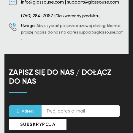
info@glassouse.com
|
support@glassouse.com
(760) 284-7057
(Dla kwerendy produktu)
Uwaga:
Aby uzyskać po sprzedażowej obsługi klienta,
proszę napisz do nas na adres
support@glassouse.com
.
ZAPISZ SIĘ DO NAS / DOŁĄCZ
DO NAS
El. Adres: