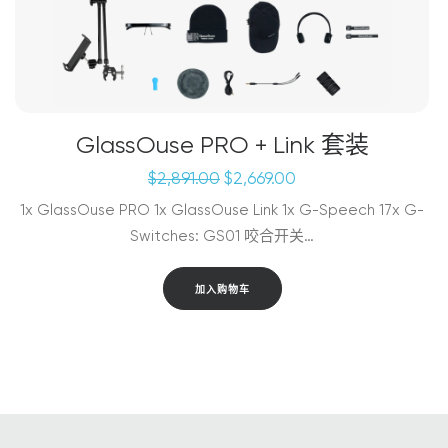
GlassOuse PRO + Link 套装
原
当
$
2,891.00
$
2,669.00
价
前
1x GlassOuse PRO 1x GlassOuse Link 1x G-Speech 17x G-
为：
价
Switches: GS01 咬合开关…
$2,891.00。
格
为：
$2,669.00。
加入购物车