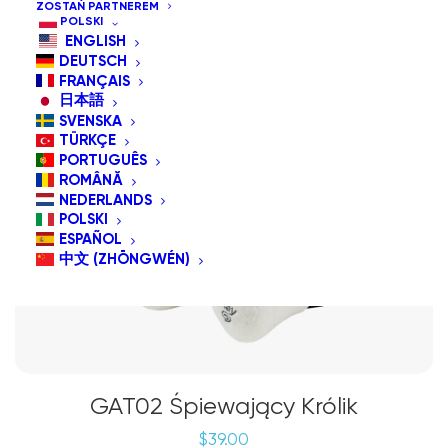
ZOSTAŃ PARTNEREM
POLSKI
ENGLISH
DEUTSCH
FRANÇAIS
日本語
SVENSKA
TÜRKÇE
PORTUGUÊS
ROMÂNĂ
NEDERLANDS
POLSKI
ESPAÑOL
中文 (ZHŌNGWÉN)
GAT02 Śpiewający Królik
$
39.00