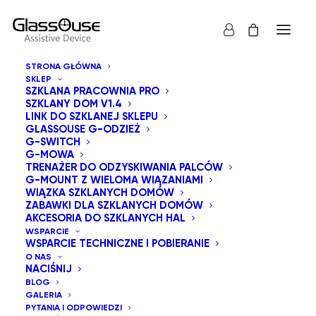
STRONA GŁÓWNA
SKLEP
SZKLANA PRACOWNIA PRO
SZKLANY DOM V1.4
LINK DO SZKLANEJ SKLEPU
GLASSOUSE G-ODZIEŻ
G-SWITCH
G-MOWA
Pokaż wszystko
Zabawki dla szklanych Domów
TRENAŻER DO ODZYSKIWANIA PALCÓW
G-MOUNT Z WIELOMA WIĄZANIAMI
Domyślne sortowanie
WIĄZKA SZKLANYCH DOMÓW
ZABAWKI DLA SZKLANYCH DOMÓW
Sortuj wg popularności
AKCESORIA DO SZKLANYCH HAL
Sortuj od najnowszych
WSPARCIE
Sortuj po cenie od najniższej
WSPARCIE TECHNICZNE I POBIERANIE
Sortuj po cenie od najwyższej
O NAS
NACIŚNIJ
BLOG
GALERIA
PYTANIA I ODPOWIEDZI