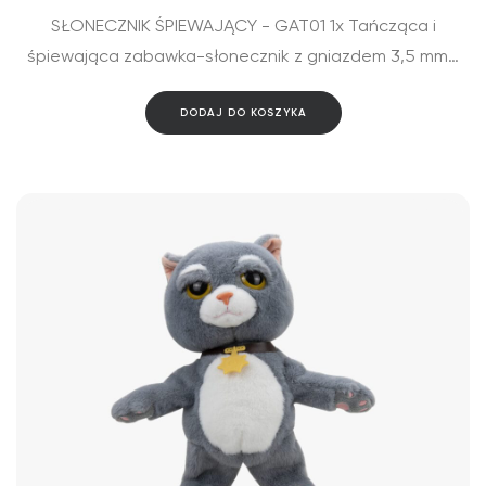
SŁONECZNIK ŚPIEWAJĄCY - GAT01 1x Tańcząca i
śpiewająca zabawka-słonecznik z gniazdem 3,5 mm…
DODAJ DO KOSZYKA