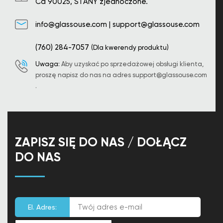
Ca 90025, STANY zjednoczone.
info@glassouse.com
|
support@glassouse.com
(760) 284-7057
(Dla kwerendy produktu)
Uwaga:
Aby uzyskać po sprzedażowej obsługi klienta,
proszę napisz do nas na adres
support@glassouse.com
.
ZAPISZ SIĘ DO NAS / DOŁĄCZ
DO NAS
El. Adres: