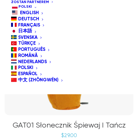
ZOSTAŃ PARTNEREM
POLSKI
ENGLISH
DEUTSCH
FRANÇAIS
日本語
SVENSKA
TÜRKÇE
PORTUGUÊS
ROMÂNĂ
NEDERLANDS
POLSKI
ESPAÑOL
中文 (ZHŌNGWÉN)
GAT01 Słonecznik Śpiewaj I Tańcz
$
29.00