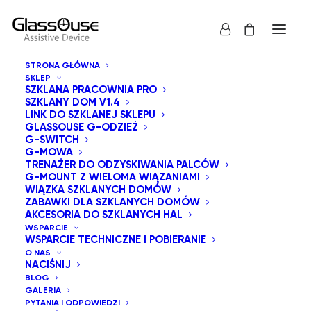
STRONA GŁÓWNA
SKLEP
SZKLANA PRACOWNIA PRO
SZKLANY DOM V1.4
LINK DO SZKLANEJ SKLEPU
GLASSOUSE G-ODZIEŻ
G-SWITCH
G-MOWA
Pokaż wszystko
Zabawki dla szklanych Domów
TRENAŻER DO ODZYSKIWANIA PALCÓW
G-MOUNT Z WIELOMA WIĄZANIAMI
Sortuj wg popularności
WIĄZKA SZKLANYCH DOMÓW
ZABAWKI DLA SZKLANYCH DOMÓW
Domyślne sortowanie
AKCESORIA DO SZKLANYCH HAL
Sortuj od najnowszych
WSPARCIE
Sortuj po cenie od najniższej
WSPARCIE TECHNICZNE I POBIERANIE
Sortuj po cenie od najwyższej
O NAS
NACIŚNIJ
BLOG
GALERIA
PYTANIA I ODPOWIEDZI