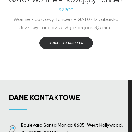
GAT07 Wormie - Jazzujący Tancerz
$
29.00
Wormie - Jazzowy Tancerz - GAT07 1x zabawka
Jazzowy Tancerz ze złączem jack 3,5 mm…
DODAJ DO KOSZYKA
DANE KONTAKTOWE
Boulevard Santa Monica 8605, West Hollywood,