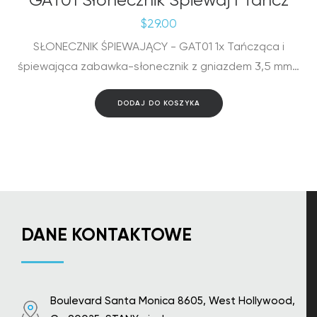
GAT01 Słonecznik Śpiewaj I Tańcz
$
29.00
SŁONECZNIK ŚPIEWAJĄCY - GAT01 1x Tańcząca i
śpiewająca zabawka-słonecznik z gniazdem 3,5 mm…
DODAJ DO KOSZYKA
DANE KONTAKTOWE
Boulevard Santa Monica 8605, West Hollywood,