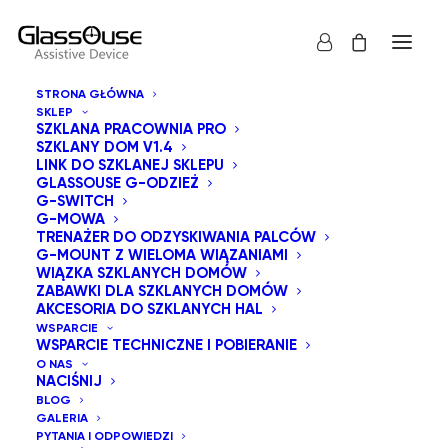
STRONA GŁÓWNA
SKLEP
SZKLANA PRACOWNIA PRO
SZKLANY DOM V1.4
LINK DO SZKLANEJ SKLEPU
GLASSOUSE G-ODZIEŻ
G-SWITCH
G-MOWA
Pokaż wszystko
Zabawki dla szklanych Domów
TRENAŻER DO ODZYSKIWANIA PALCÓW
G-MOUNT Z WIELOMA WIĄZANIAMI
Sortuj po cenie od najwyższej
WIĄZKA SZKLANYCH DOMÓW
ZABAWKI DLA SZKLANYCH DOMÓW
Domyślne sortowanie
AKCESORIA DO SZKLANYCH HAL
Sortuj wg popularności
WSPARCIE
Sortuj od najnowszych
WSPARCIE TECHNICZNE I POBIERANIE
Sortuj po cenie od najniższej
O NAS
NACIŚNIJ
BLOG
GALERIA
PYTANIA I ODPOWIEDZI