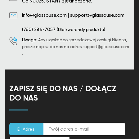
Ca 90025, STANY zjednoczone.
info@glassouse.com
|
support@glassouse.com
(760) 284-7057
(Dla kwerendy produktu)
Uwaga:
Aby uzyskać po sprzedażowej obsługi klienta,
proszę napisz do nas na adres
support@glassouse.com
.
ZAPISZ SIĘ DO NAS / DOŁĄCZ
DO NAS
El. Adres: