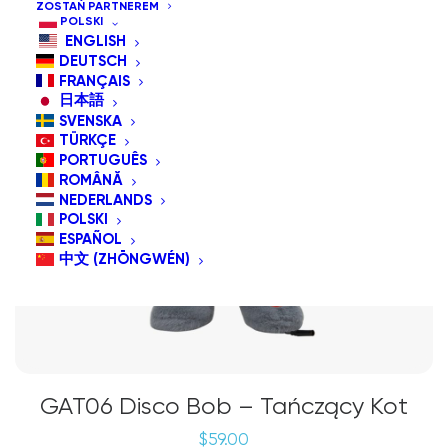
ZOSTAŃ PARTNEREM
POLSKI
ENGLISH
DEUTSCH
FRANÇAIS
日本語
SVENSKA
TÜRKÇE
PORTUGUÊS
ROMÂNĂ
NEDERLANDS
POLSKI
ESPAÑOL
中文 (ZHŌNGWÉN)
GAT06 Disco Bob – Tańczący Kot
$
59.00