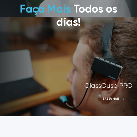
Faça Mais
Todos os
dias!
GlassOuse PRO
SABER MAIS