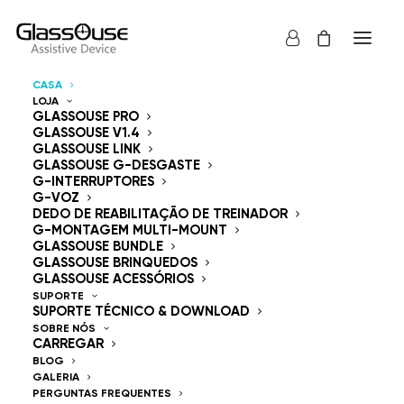
CASA
LOJA
Dispositivos de
GLASSOUSE PRO
GLASSOUSE V1.4
GLASSOUSE LINK
Controlo
GLASSOUSE G-DESGASTE
G-INTERRUPTORES
Mãos Livres
G-VOZ
DEDO DE REABILITAÇÃO DE TREINADOR
G-MONTAGEM MULTI-MOUNT
GLASSOUSE BUNDLE
GLASSOUSE BRINQUEDOS
GLASSOUSE ACESSÓRIOS
SUPORTE
SUPORTE TÉCNICO & DOWNLOAD
GlassOuse — The
SOBRE NÓS
CARREGAR
World's #1 Hands-Free
BLOG
GALERIA
PERGUNTAS FREQUENTES