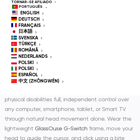
Mouse & Head
TORNAR-SE AFILIADO
PORTUGUÊS
Controlled Mouse for
ENGLISH
DEUTSCH
People With
FRANÇAIS
日本語
SVENSKA
Disabilities
TÜRKÇE
ROMÂNĂ
NEDERLANDS
POLSKI
POLSKI
GlassOuse is the most trusted
hands-free mouse
ESPAÑOL
e
head controlled mouse
— award-winning
中文 (ZHŌNGWÉN)
assistive technology that gives people with
physical disabilities full, independent control over
any computer, smartphone, tablet, or Smart TV
through natural head movement alone. Wear the
lightweight
GlassOuse G-Switch
frame, move your
head to guide the cursor, and click using a bite