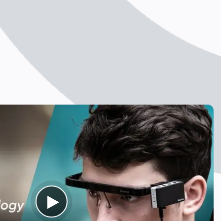
ivo
o
s
idades