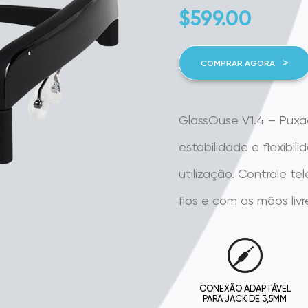
$
599.00
COMPRAR AGORA
GlassOuse V1.4 – Pux
estabilidade e flexibil
utilização. Controle t
fios e com as mãos livre
CONEXÃO ADAPTÁVEL
PARA JACK DE 3,5MM