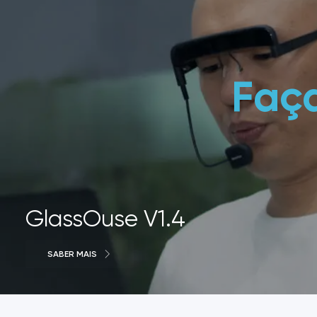
Faç
GlassOuse V1.4
SABER MAIS