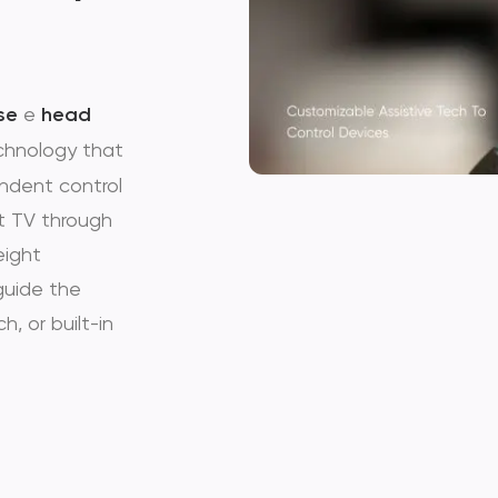
Um Dispositivo de Ass
especificamente conce
permitir conectar e cont
se
e
head
chnology that
pendent control
t TV through
eight
guide the
h, or built-in
RATO