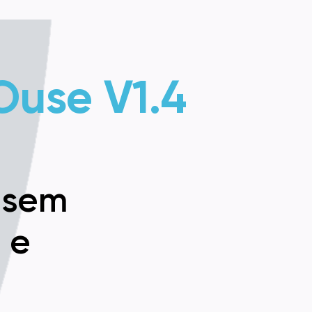
Ouse V1.4
 sem
l e