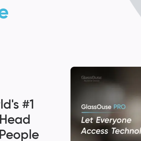
e
Disposit
Pequen
Grande
Possibil
$
799.00
d's #1
 Head
SABER MAIS
 People