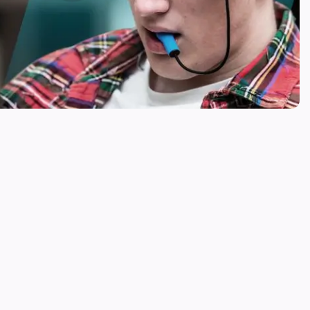
istência 3 em 1 de Nova Geração,
bido para pessoas com deficiência, para lhes
rolar múltiplos dispositivos....
ACESSÓRIO DE
COMANDO
COMANDO DO
INTERRUPTOR
 COMPRAR AGORA