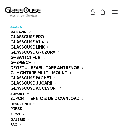
ACASĂ
MAGAZIN
Dispozitive de control
GLASSOUSE PRO
GLASSOUSE V1.4
GLASSOUSE LINK
Mâini libere
GLASSOUSE G-UZURA
G-SWITCH-URI
G-SPEECH
DEGETUL REABILITARE ANTRENOR
G-MONTARE MULTI-MOUNT
GLASSOUSE PACHET
GLASSOUSE JUCARII
GlassOuse — The
GLASSOUSE ACCESORII
SUPORT
SUPORT TEHNIC & DE DOWNLOAD
World's #1 Hands-Free
DESPRE NOI
PRESS
Mouse & Head
BLOG
GALERIE
FAQ