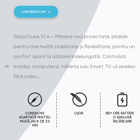
CUMPĂRĂ ACUM
GlassOuse V1.4 – Mânere nou proiectate, pliabile
pentru mai multă stabilitate și flexibilitate, pentru un
confort sporit la utilizare îndelungată. Controlați
mobilul, computerul, tableta sau Smart TV-ul wireless și
fără mâini...
CONEXIUNE
UȘOR
150+ ORE BATERIE LA
ADAPTATĂ PENTRU
O SINGURĂ
MUFĂ JACK DE 3.5
ÎNCĂRCARE
MM