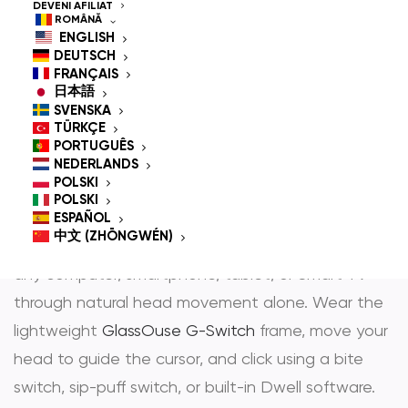
Controlled Mouse for
DEVENI AFILIAT
ROMÂNĂ
People With
ENGLISH
DEUTSCH
Disabilities
FRANÇAIS
日本語
SVENSKA
TÜRKÇE
PORTUGUÊS
GlassOuse is the most trusted
hands-free mouse
NEDERLANDS
POLSKI
și
head controlled mouse
— award-winning
POLSKI
assistive technology that gives people with
ESPAÑOL
中文 (ZHŌNGWÉN)
physical disabilities full, independent control over
any computer, smartphone, tablet, or Smart TV
through natural head movement alone. Wear the
lightweight
GlassOuse G-Switch
frame, move your
head to guide the cursor, and click using a bite
switch, sip-puff switch, or built-in Dwell software.