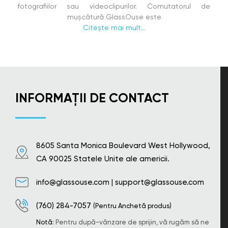
fotografiilor sau videoclipurilor. Comutatorul de
mușcătură GlassOuse este
Citește mai mult...
INFORMAȚII DE CONTACT
8605 Santa Monica Boulevard West Hollywood,
CA 90025 Statele Unite ale americii.
info@glassouse.com
|
support@glassouse.com
(760) 284-7057
(Pentru Anchetă produs)
Notă:
Pentru după-vânzare de sprijin, vă rugăm să ne