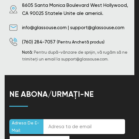
8605 Santa Monica Boulevard West Hollywood,
CA 90025 Statele Unite ale americii.
info@glassouse.com
|
support@glassouse.com
(760) 284-7057
(Pentru Anchetă produs)
Notă:
Pentru după-vânzare de sprijin, vă rugăm să ne
trimiteți un email la
support@glassouse.com
.
NE ABONA/URMAȚI-NE
Adresa De E-
Mail: