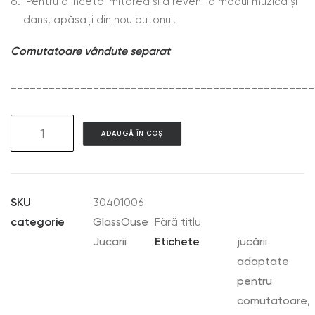
Pentru a înceta imitarea și a reveni la modul muzică și
dans, apăsați din nou butonul.
Comutatoare vândute separat
________________________________________________
Cantitate
ADAUGĂ ÎN COȘ
GAT06
Disco
Bob
–
SKU
30401006
The
categorie
GlassOuse
Fără titlu
Dancing
Jucarii
Etichete
jucării
Cat
adaptate
pentru
comutatoare
,