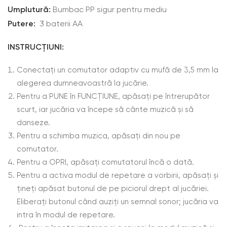
Umplutură:
Bumbac PP sigur pentru mediu
Putere:
3 baterii AA
INSTRUCȚIUNI:
Conectați un comutator adaptiv cu mufă de 3,5 mm la
alegerea dumneavoastră la jucărie.
Pentru a PUNE în FUNCȚIUNE, apăsați pe întrerupător
scurt, iar jucăria va începe să cânte muzică și să
danseze.
Pentru a schimba muzica, apăsați din nou pe
comutator.
Pentru a OPRI, apăsați comutatorul încă o dată.
Pentru a activa modul de repetare a vorbirii, apăsați și
țineți apăsat butonul de pe piciorul drept al jucăriei.
Eliberați butonul când auziți un semnal sonor; jucăria va
intra în modul de repetare.