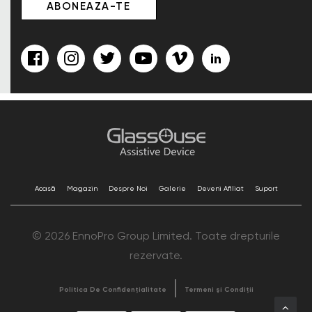
Acasă
Magazin
Despre Noi
Galerie
Deveni Afiliat
Suport
© 2026 EnnoPro Group Limited. Toate drepturile
rezervate.
Politica De Confidențialitate
Termeni și Condiții