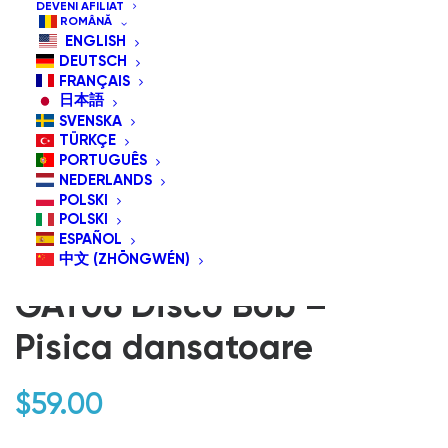
DEVENI AFILIAT
ROMÂNĂ
ENGLISH
DEUTSCH
FRANÇAIS
日本語
SVENSKA
TÜRKÇE
PORTUGUÊS
NEDERLANDS
POLSKI
POLSKI
ESPAÑOL
中文 (ZHŌNGWÉN)
GAT06 Disco Bob –
Pisica dansatoare
$
59.00