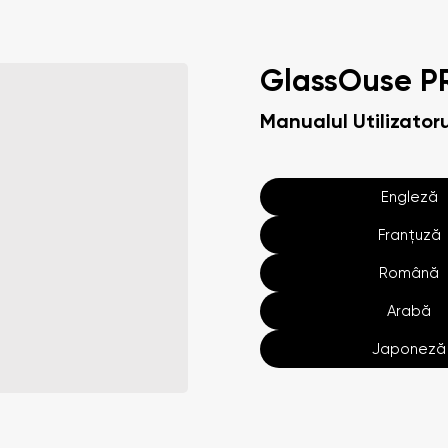
GlassOuse P
Manualul Utilizatoru
Engleză
Franțuză
Română
Arabă
Japoneză