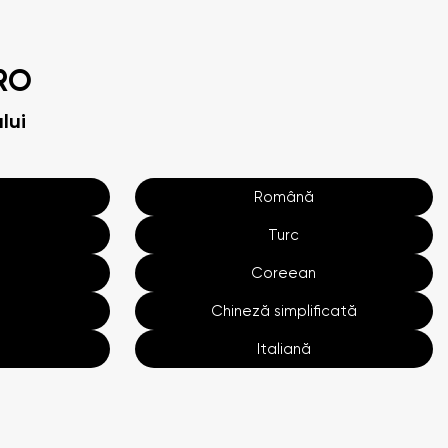
RO
lui
Română
Turc
Coreean
Chineză simplificată
Italiană