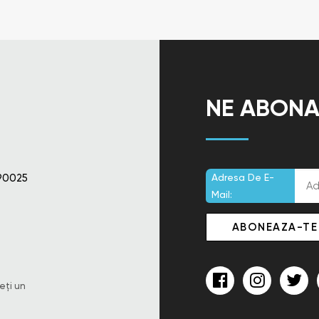
NE ABONA
90025
Adresa De E-
Mail:
eți un